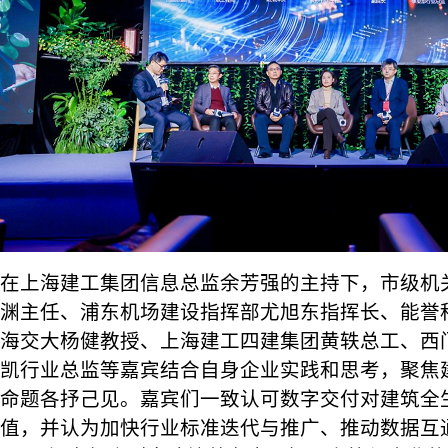
在上海建工集团信息总监余芳强的主持下，市级机
渊主任、浦东机场建设指挥部尤旭东指挥长、能誉
海交大杨健教授、上海建工四建集团黄轶总工、西
凯行业总监等嘉宾结合自身企业实践和思考，聚焦
命题各抒己见。嘉宾们一致认可数字交付对建筑全
值，并认为加快行业标准迭代与推广、推动数据互