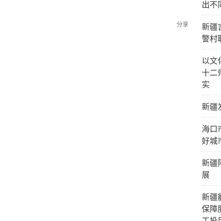
出不
分享
新疆
警村
以文
十二
实
新疆
海口
好城
新疆
展
新疆
保障
工投