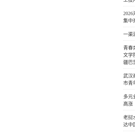
20
集中
一渠
青春
文学
疆巴
武汉
市青
多元
高涨
老挝
达中