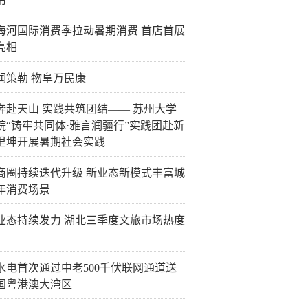
26海河国际消费季拉动暑期消费 首店首展
亮相
润策勒 物阜万民康
奔赴天山 实践共筑团结—— 苏州大学
院“铸牢共同体·雅言润疆行”实践团赴新
里坤开展暑期社会实践
商圈持续迭代升级 新业态新模式丰富城
年消费场景
业态持续发力 湖北三季度文旅市场热度
水电首次通过中老500千伏联网通道送
国粤港澳大湾区