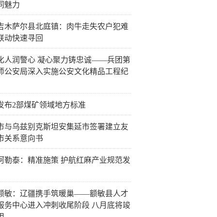
同魅力
吉木萨尔县北庭镇：肉牛走失农户犯难
联动快速寻回
化人润警心 凝心聚力铸忠诚——兵团第
师公安局深入实施公安文化精品工程纪
发布2部煤矿领域地方标准
市与乌兹别克斯坦安集延市签署建立友
市关系意向书
阿勒泰：精准施策 护航红麻产业规范发
额敏：辽疆携手筑暖巢——额敏县人才
服务中心进入冲刺收尾阶段 八月底将竣
用