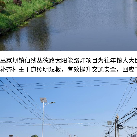
丛家坝镇伯线丛德路太阳能路灯项目为往年镇人大
补齐村主干道照明短板，有效提升交通安全，回应