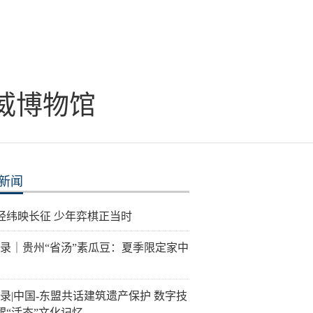
威博物馆
新闻
经纬映长征 少年弈棋正当时
记录｜贵州“省汤”素瓜豆：夏季限定家中
记录|中国-东盟共话建筑遗产保护 数字技
醒“活态”文化记忆