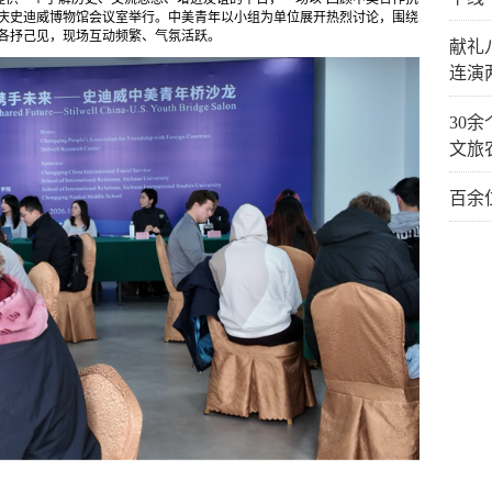
重庆史迪威博物馆会议室举行。中美青年以小组为单位展开热烈讨论，围绕
题各抒己见，现场互动频繁、气氛活跃。
献礼
连演
30
文旅
百余