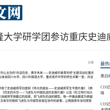
隆大学研学团参访重庆史迪
分享
最热
究中心主办的“共话历史，携手未来——史迪威中美青年桥”主题活动在重庆
黑白
生与来自四川大学、四川外国语大学、重庆南开中学的师生共聚一堂，共话
。
CD
参观了史迪威将军旧居和《伟大的朋友——史迪威将军生平图片展》《跨
》《历史的天空——飞虎队与中国抗战历史图片展》以及《杜立特行动大
味
史迪威将军佩戴过的勋章，到飞虎队的战机模型，每一件展品都成为跨越
五次来华历程和飞虎队与中国军民相互协作的故事，让两国青年深切感受
CD
术唤