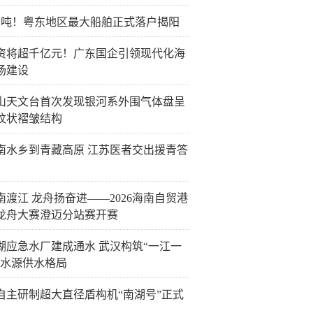
万吨！粤东地区最大船舶正式落户揭阳
资将超千亿元！广东国企引领现代化海
场建设
山天文台首次发现银河系外围气体盘呈
纹状褶皱结构
南水乡到青藏高原 江苏医者交出援青答
南渡江 龙舟扬奋进——2026海南自贸港
龙舟大赛澄迈分站赛开赛
湖应急水厂建成通水 武汉构筑“一江一
双水源供水格局
自主研制超大直径盾构机“南湖号”正式