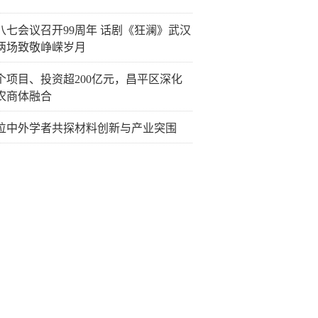
八七会议召开99周年 话剧《狂澜》武汉
两场致敬峥嵘岁月
余个项目、投资超200亿元，昌平区深化
农商体融合
位中外学者共探材料创新与产业突围