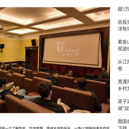
超5
总投
洋牧
紫金
现波
从江
卷
竞渡
乡村
梁子
湖”
我国
下线
提供一个了解历史、交流思想、增进友谊的平台，一场以“回顾中美合作抗