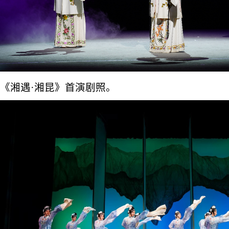
《湘遇·湘昆》首演剧照。