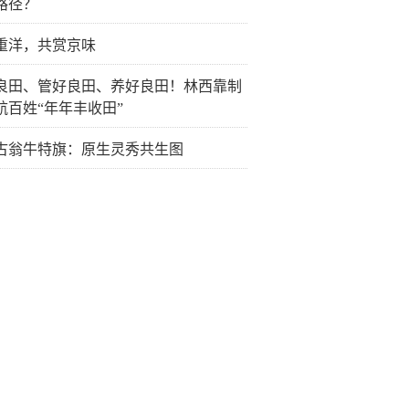
路径？
重洋，共赏京味
良田、管好良田、养好良田！林西靠制
航百姓“年年丰收田”
古翁牛特旗：原生灵秀共生图