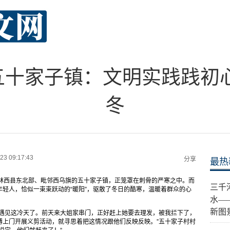
五十家子镇：文明实践践初心
冬
23 09:17:43
分享
最热
处林西县东北部、毗邻西乌旗的五十家子镇，正笼罩在刺骨的严寒之中。而
三千
轻人，恰似一束束跃动的“暖阳”，驱散了冬日的酷寒，温暖着群众的心
水—
新图
不遇见这冷天了。前天来大姐家串门，正好赶上她要去理发，被我拦下了，
傅上门开展义剪活动，就寻思着把这情况跟他们反映反映。”五十家子村村