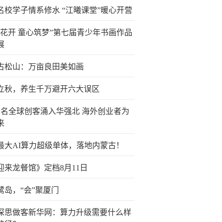
名校学子情系修水 “江曦课堂”暖心开营
榴花开 童心筑梦”第七届青少年书画作品
展
古松山：万亩良田美如画
立秋，养生千万避开六大误区
万名全球创客涌入华强北 海外创业者为
来
最大AI算力超级单体，落地内蒙古！
迎来龙餐馆》定档8月11日
鹭岛，“会”聚厦门
深思做客新华网：算力升级需要什么样