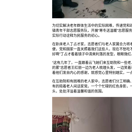
为切实解决老年群体生活中的实际困难，传递党和政
镇青年干部志愿服务队，开展“寒冬送温暖”志愿服
实际行动诠释为民服务的初心。
在卧床老人丁占才家，志愿者们与老人家属合力将
便，党和国家一直关照着我们这些人，现在不愁吃
好啊”丁占才看着镜子中清爽利落的发型，眼眶微红
“这有几年了，一直跟着云飞她们来互助院和一些
的累”志愿者王红丽一边为老人梳理头发，一边笑着
着他们发自内心的感谢，就感觉心里特别踏实，一点
在互助院和有困难的老人家中，志愿者们分工明确
有的陪着老人闲话家常。一个个忙碌的红色身影，
头，处处洋溢着温馨和谐的氛围。