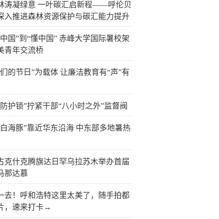
林涛凝绿意 一叶碳汇启新程——呼伦贝
深入推进森林资源保护与碳汇能力提升
看中国”到“懂中国” 赤峰大学国际暑校架
美青年交流桥
我们的节日”为载体 让廉洁教育有“声”有
层防护锁”拧紧干部“八小时之外”监督阀
“白海豚”靠近华东沿海 中东部多地暑热
古克什克腾旗达日罕乌拉苏木举办首届
马那达慕
一去！呼和浩特这里太美了，随手拍都
片，速来打卡→