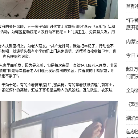
首都
“石
府的关怀温暖，五十家子镇新时代文明实践所组织“李云飞义剪”团队和
展开
务活动，为辖区互助院老人及行动不便老人上门搞卫生、免费剪头发，用
内蒙
老人扶到座椅上，为老人理发。“共产党好啊，我这把年纪了，行动也不
不愁喝，就连剪头都有小李她们上门来免费剪，还帮着收拾收拾卫生，真
今日
、声音哽咽的说道。
老人家里面剪发，因为是义剪，但是每次来要一直给好几位老人理发，非常
超3
说道“但是每次看着老人们理完发后露出的笑容，拉着我的手唠家常，听
也不累了”。
何而
、干劲十足。有的拎着抹布擦拭门窗桌椅，有的拿着铁锹清理门前冻土，
全球
一张张淳朴的笑脸，汇成了寒冬里最动人的风景线。互助院里、农家炕
《欢
潮涌
每刻