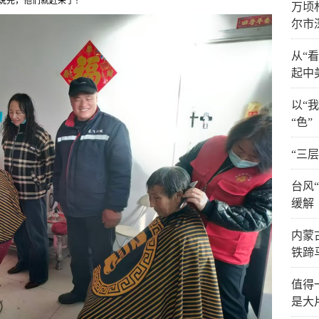
说完，他们就赶来了！”
万顷
尔市
从“
起中
以“
“色”
“三
台风
缓解
内蒙
铁蹄
值得
是大