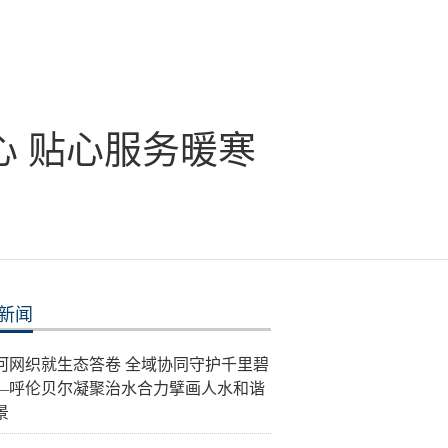
 贴心服务暖寒
新闻
河网织就生态答卷 全域协同守护千里碧
—呼伦贝尔凝聚治水合力擘画人水和谐
景