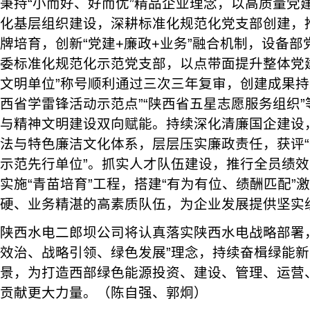
秉持“小而好、好而优”精品企业理念，以高质量党
化基层组织建设，深耕标准化规范化党支部创建，推
牌培育，创新“党建+廉政+业务”融合机制，设备
委标准化规范化示范党支部，以点带面提升整体党
文明单位”称号顺利通过三次三年复审，创建成果持
西省学雷锋活动示范点”“陕西省五星志愿服务组织
与精神文明建设双向赋能。持续深化清廉国企建设，创
法与特色廉洁文化体系，层层压实廉政责任，获评
示范先行单位”。抓实人才队伍建设，推行全员绩
实施“青苗培育”工程，搭建“有为有位、绩酬匹配”
硬、业务精湛的高素质队伍，为企业发展提供坚实
陕西水电二郎坝公司将认真落实陕西水电战略部署
效治、战略引领、绿色发展”理念，持续奋楫绿能
景，为打造西部绿色能源投资、建设、管理、运营、
贡献更大力量。（陈自强、郭炯）