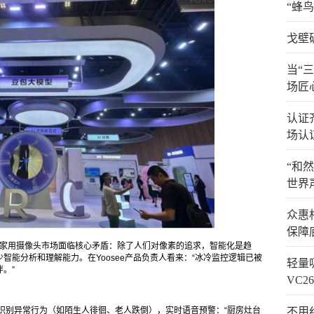
“蜂
戈壁
当“
场匠
认证
场认
“和
世界
众惠
保障
家用摄像头市场面临核心矛盾：除了人们对像素的追求，智能化是趋
智能分析和理解能力。在Yoosee产品负责人看来：“冰冷监控逻辑已被
轻量
。”
VC
识别异常行为（如陌生人徘徊、老人跌倒），实时语音预警：“厨房灶台
不用纠