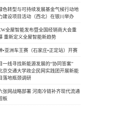
绿色转型与可持续发展基金气候行动地
力建设项目活动（西北）在银川举办
EW全屋智能发布暨全国经销商大会重
幕 重新定义全屋智能新趋势
神•亚洲车王赛（石家庄•正定站）开赛
目一线寻找新能源发展的“协同答案”
北京交通大学政企民网实践团开展新能
目落地瓶颈调研
六张网战略部署 河南冷链补齐现代流通
短板