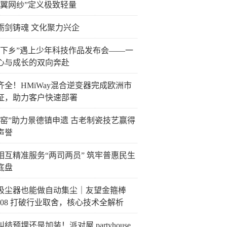
鸟翼网纱”定义极致轻量
砺剑铸魂 文化聚力兴企
三下乡”遇上少年科技作品发布会——一
心与成长的双向奔赴
齐全！HMiWay混合逆变器完成欧洲市
证，助力客户快速部署
然窑”助力景德镇申遗 古老制瓷技艺赢得
声誉
相互精准服务“两司两员” 筑牢普惠民生
底盘
吸尘器也能做自动集尘｜友望金箍棒
2608 打破行业取舍，核心技术全解析
结预埋还是加装！派对屋 partyhouse