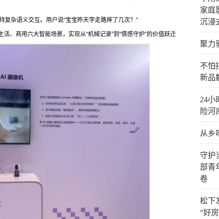
家庭
支持复杂语义交互。用户说“宝宝昨天学走路摔了几次？”
沉浸式
活、商用六大智能场景，实现从“机械记录”到“情感守护”的价值跃迁
聚力
不怕
新品
24
险河
从乡
守护
部青
卷
松下
“好房