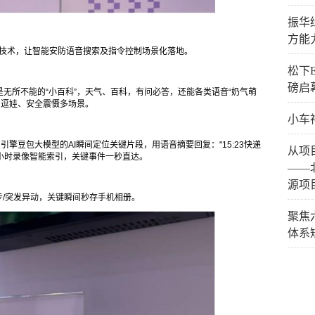
振华
方能
交互技术，让智能安防语音搜索及指令控制场景化落地。
松下
磅启
无所不能的“小百科”，天气、百科，有问必答，还能各类语音“奶气萌
伴、逗娃、安全震慑多场景。
小车
引擎豆包大模型的AI瞬间定位关键片段，用语音摘要回复："15:23快递
从项
24小时录像智能索引，关键事件一秒直达。
——
源项
步/突发异动，关键瞬间秒存手机相册。
聚焦
体系