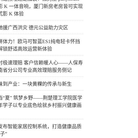
影 K 一体音响，厦门新房老房皆可实现
影 K 体验
驰援广西洪灾 德元公益助力灾区
拼体力！欧马可智蓝ES1纯电轻卡怀挡
解锁舒适高效运营新体验
小时极速理赔 客户信赖暖人心——人保寿
南省分公司专业高效理赔服务侧记
味到产业：一块黄粿的传承与新生
当“夏” 筑梦乡野——荆楚理工学院医学
年学子以专业底色绘就乡村振兴健康画
发布智能家居控制系统，打造健康品质
子”