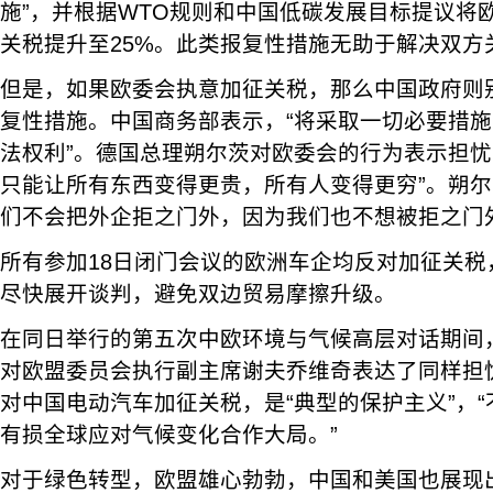
施”，并根据WTO规则和中国低碳发展目标提议将
关税提升至25%。此类报复性措施无助于解决双方
但是，如果欧委会执意加征关税，那么中国政府则
复性措施。中国商务部表示，“将采取一切必要措
法权利”。德国总理朔尔茨对欧委会的行为表示担忧
只能让所有东西变得更贵，所有人变得更穷”。朔尔茨
们不会把外企拒之门外，因为我们也不想被拒之门
所有参加18日闭门会议的欧洲车企均反对加征关税
尽快展开谈判，避免双边贸易摩擦升级。
在同日举行的第五次中欧环境与气候高层对话期间
对欧盟委员会执行副主席谢夫乔维奇表达了同样担
对中国电动汽车加征关税，是“典型的保护主义”，
有损全球应对气候变化合作大局。”
对于绿色转型，欧盟雄心勃勃，中国和美国也展现