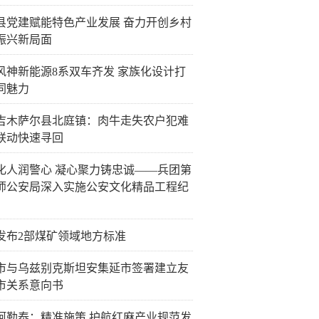
县党建赋能特色产业发展 奋力开创乡村
振兴新局面
风神新能源8系双车齐发 家族化设计打
同魅力
吉木萨尔县北庭镇：肉牛走失农户犯难
联动快速寻回
化人润警心 凝心聚力铸忠诚——兵团第
师公安局深入实施公安文化精品工程纪
发布2部煤矿领域地方标准
市与乌兹别克斯坦安集延市签署建立友
市关系意向书
阿勒泰：精准施策 护航红麻产业规范发