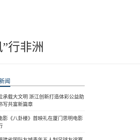
风”行非洲
新闻
位承载大文明 浙江创新打造体彩公益助
书写共富新篇章
电影《八卦楼》首映礼在厦门思明电影
行
26福建省国际友城青年五人制足球友谊赛