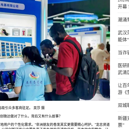
开幕
潮涌
武汉
能体
当诈
医研
武清
让百年
游《
双城
吸引众多客商驻足。 吴莎 摄
，创微达做对了什么，背后又有什么故事？
新疆
当地用户的个性化需求。“非洲朋友的卷发其实更需要精心呵护。”龙志贤道
票”