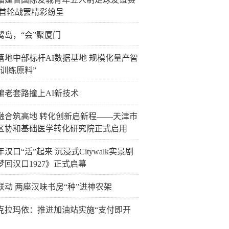
 首轮战罢精彩纷呈
鹭岛，“会”聚厦门
落地中部标杆AI数据基地 规模化量产智
“训练原料”
骗老套路撞上AI新技术
融合筑高地 转化创新启新程——天津市
区协和基础医学转化研究院正式启用
汉口“活”起来 沉浸式Citywalk实景剧
梦回汉口1927》正式启幕
联动 两座汉味书房“种”进神农架
克拉玛依：推进加油站实施“支付即开