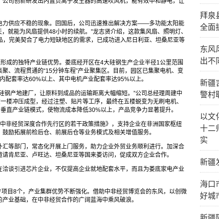
，公司创新研发出内置负离子发生器的高速吹风机，能有效中和静电，让
拜泉
电力供应不稳的现象。回国后，公司迅速推出解决方案——多功能太阳能
全面
天，就能为风扇提供48小时的续航。”龙志贤介绍，这款集风扇、照明灯、
产品，完美契合了电力短缺地区的需求，已成功进入尼日利亚、坦桑尼亚等
东风
出不
钢形成的独特产业链优势。娄底经开区在4大硅钢生产企业半径1公里范围
聚、流程贯通的“15分钟车程”产业聚集区。目前，园区已集聚电机、变
区内配套率达60%以上、其中电机产业配套率达95%以上。
新疆
硅钢产地建厂，让原料到成品的运输距离大幅缩短。”公司总经理周建中
警村
在一楼冲压成型，经过注塑、贴片等工序，最终在五楼蜕变为无刷电机、
的垂直产业链模式，使物流成本降低30%以上，产品竞争力显著提升。
以文
设中非经贸深度合作先行区的若干政策措施》，支持企业在非洲国家枢纽
十二
，鼓励拓展前检后仓、前展后仓等业务模式及相关增值服务。
实
外汇等部门，常态化开展上门服务，助力企业外贸业务顺利进行。加深合
邀请肯尼亚、卢旺达、坦桑尼亚等国来娄访问，促成双方企业合作。
新疆
在洽谈引进芯片企业，不仅提高企业就地配套水平，而且为娄底家电产业
海口
投产项目8个，产业集群优势不断强化。借助中非经贸博览会的东风，以创微
好城
的产业基础，在中非经贸合作的广阔蓝海中乘风破浪。
新疆