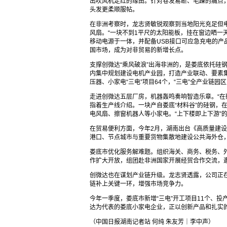
出吹风机走红的缘由。针对卷发易断、毛躁的痛点
头发更柔顺服帖。
在非洲考察时，龙志贤敏锐观察到当地阳光充足但
风扇。“一块不到1平尺的太阳能板，挂在窗边晒一
移动电源于一体，并配备USB接口可应急充电的
国市场，成为对非贸易的新增长点。
支撑创微达“乘风破浪”出海非洲的，是娄底依托硅
内集中规划建设电机产业园，打造产业联动、要素集
压器、小家电“三电”项目64个，“三电”全产业链园
走进创微达五层厂房，机器轰鸣奏响智造乐章。“在
指着生产线介绍。一块产自娄底“材料谷”的硅钢，
电风扇、擦窗机器人等小家电。“上下楼即上下游”
在贸易便利方面，今年2月，湖南出台《高质量建
港口、节点城市与重要货物集散地建设公共海外仓
娄底市优化服务解难题。组织海关、商务、税务、
作扩大开放，组团赴非洲国家开展经贸合作交流，
创微达也在谋划产业链升级。龙志贤透露，公司正
链补上关键一环，增强市场竞争力。
今年一季度，娄底市新增“三电”开工项目11个、
达为代表的娄底小家电企业，正以创新产品和扎实
（中国日报湖南记者站 何纯 朱友芳｜李中声）