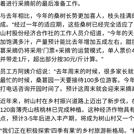
着进行采摘前的最后准备工作。
与去年相比，今年的桑树长势更加喜人，枝头挂满
成。“经过一年的适应期，这些桑树已经完全适应了
山村股份经济合作社的工作人员介绍道，“今年的
加饱满多汁，产量预计能比去年增加五成左右，甜
葚采摘仍将采用‘门票+采摘’的运营模式，单人票价
并带走1斤，超出部分按30元/斤计算。”
员工方阿姨介绍说：“去年周末的时候，很多家长
最忙的时候，桑葚园一天要接待100多位游客。今
打电话咨询开园时间了。预计这周末就会迎来采摘
近年来，树山村在乡村振兴道路上迈出了新步伐，
120亩薄壳山核桃林已完成种植。这种经济作物具
点，预计3-5年后进入丰产期，将成为树山村又一
“我们正在积极探索‘四季有果'的乡村旅游新格局。