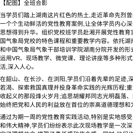
【配图】全班合影
当学员们踏上湖南这片红色的热土,走近革命先烈曾
一个个生动鲜活的党性教育案例,让全体学员内心深
思想得到升华。组织党校班学员赴湘开展党性教育
国气象局党校的特色课程和重要教学内容。依托湖
和中国气象局气象干部培训学院湖南分院开发的形
运用VR、现场教学、微党课、理论讲座等多种形式
活,深入人心。
在韶山、在长沙、在浏阳,学员们沿着先辈的足迹,
若渴、探索救国真理并投身革命实践的光辉历程;
收起义的那段烽火岁月;追思胡耀邦同志光明磊落、
始终把党和人民的利益放在首位的崇高道德理想和
通过为期一周的党性教育实践活动,特别是实地感
和伟大精神,学员们纷纷表示此次现场教学是一次深