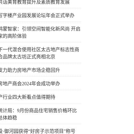
共话美育教育提升及素质教育发展
写字楼产业园发展论坛年会正式举办
鸿蒙智家：引领空间智能化新风尚 开启
家的高阶体验
下一代混合使用社区太古地产标志性商
合品牌太古坊正式亮相北京
发力助力房地产市场企稳回升
房地产商会2024年会成功举办
产行业四大新看点值得期待
统计局：9月份商品住宅销售价格环比
总体趋稳
投·御河园获得“好房子示范项目”称号