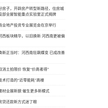
好房子，开辟房产转型新路径，住房城
设部全屋智能重点实验室正式揭牌
商业地产投资专业展览会在京举行
河西板块精华，以旧换新 河西南更被偏
换新正当时：河西南狂飙蝶变 已成改善
取消土拍限价 恢复“价高者得”
技术打造的“近零能耗”高楼
建材业展新貌 催生更多新模式
房贷还款新方式迷了眼