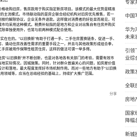
模式。
专家
价格收购旧房，售房款用于购买指定新房项目。该模式的最大优势是精准
”的主流模式。市场联动指的是房企联合经纪机构对旧房优先推售，若一
中国
则按约解除协议，企业无条件退款。这样做对消费者的好处显而易见，可
城市均采用这种模式。税费补贴指的是地方和企业对出售自有住房并购买
华为
式除单独使用外，也常与前两种模式配合使用。
未来
实实在在的。“以旧换新”有助于打通一手、二手住房置换链条，促进一手、
房、撬动住房改善性需求的重要手段之一，并且与其他政策形成组合拳，
二手房被用作保障性租赁住房，这样的做法可谓一举多得。
引领
业综
房“以旧换新”并不断创新，也是对各地各有关部门的考验，需要有效市
当地实际情况，因城施策。同时，针对群众普遍关心的问题，如房屋价值
设计和落地，最大程度发挥好市场机制作用。而对一些地方有助于“以旧换
政策
”应用领域等，应当在总结经验的基础上，持续扩大推广范围。
全联
分享
房地
国家
降幅
新城