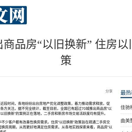
出商品房“以旧换新” 住房
策
分享
最热
。近段时间，各地纷纷出台房地产优化调整政策，着力推动需求释放，促
佳驰
受各方关注。据不完全统计，截至目前，全国已有超过70城推出商品房“以
“以旧换新”的案例正在落地，二手房和新房市场交易活跃度均有提升。
曲美
不少客户都有改善性换房需求。住房“以旧换新”政策旨在疏通二手房交
短换房周期，从而更好地满足住房需求。从各地实践探索来看，商品房“以