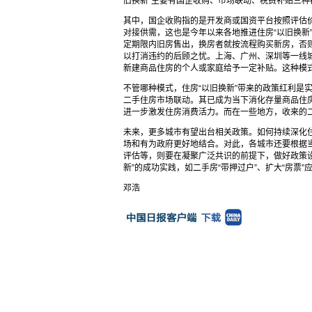
旧换新”主要有国企收购、市场联动、税费补贴三种
其中，国企收购指的是开发商或国资平台按照评估
对接供需，这也是今年以来各地推进住房“以旧换新
定期限内旧房售出，换房者就按流程购买新房，否
以打消违约的后顾之忧。上海、广州、深圳等一线
新建商品住房的个人或家庭给予一定补贴。这种模
不管哪种模式，住房“以旧换新”带来的政策红利是
二手住房市场联动。其已成为当下消化存量商品住
进一步激发住房消费活力。而在一些地方，收来的
未来，更多城市有望出台相关政策。如何持续深化住
场和有为政府更好地结合。对此，各城市还要根据
评估等，则要在凝聚广泛共识的前提下，做好政策
新”的成功实践，如二手房“带押过户”、扩大“房票
邓浩