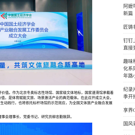
阿嬷
新篇
匠铸
钉钉
直接
趣味
化系
年路
纪录
杆价值。作为北京冬奥标志性场馆、国家级文体地标，国家速滑馆承载着
季开
价值，是体育赋能文旅、场景激活产业的典范载体。在此召开成立大会，
的生动践行，也将依托标杆场馆的示范效应，为全国文体旅产业融合发展
享界
理事会理事长、党委书记、研究员柳忠勤致辞。
国风