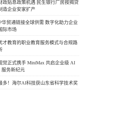
财政贴息政策机遇 民生银行厂房按揭贷
制造企业安家扩产
TIP华贸通链接全球供需 数字化助力企业
国际市场
优才教育的职业教育服务模式与合规路
析
觉正式携手 MiniMax 共启企业级 AI
en 服务新纪元
最多！海尔AI科技获山东省科学技术奖