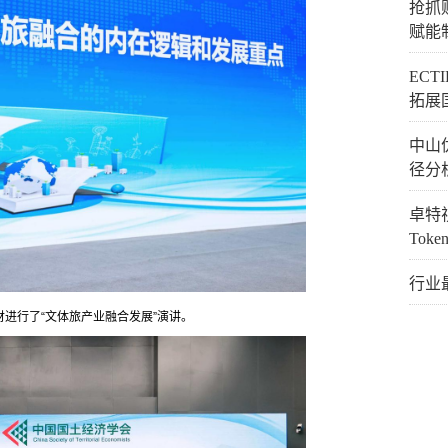
抢抓
赋能
EC
拓展
中山
径分
卓特视
Tok
行业
进行了“文体旅产业融合发展”演讲。