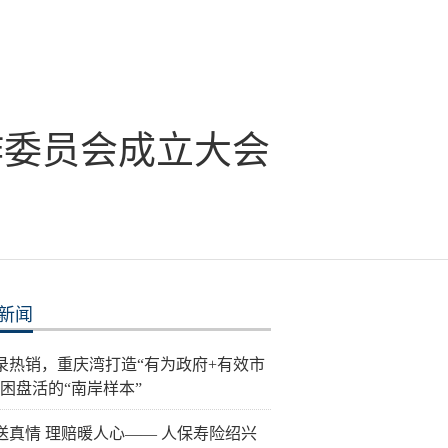
作委员会成立大会
新闻
录热销，重庆湾打造“有为政府+有效市
纾困盘活的“南岸样本”
送真情 理赔暖人心—— 人保寿险绍兴