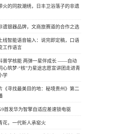
带火的同款潮绣，日丰卫浴落子的非遗
非遗银器品牌，文商旅赛道的合作之选
上线智能语音输入：说完即定稿，口语
变工作语言
科普学核能 两弹一星伴成长 ——自动
同心筑梦·“核”力星途志愿宣讲团走进青
小学
片《寻找最美目的地：秘境贵州》第二
播
G9首发华为智擎自适应差速锁电驱
青花，一代新人承窑火