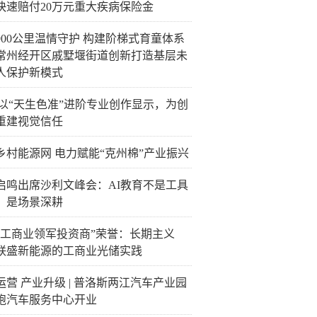
快速赔付20万元重大疾病保险金
900公里温情守护 构建阶梯式育童体系
常州经开区戚墅堰街道创新打造基层未
人保护新模式
C以“天生色准”进阶专业创作显示，为创
重建视觉信任
乡村能源网 电力赋能“克州棉”产业振兴
启鸣出席沙利文峰会：AI教育不是工具
，是场景深耕
“工商业领军投资商”荣誉：长期主义
联盛新能源的工商业光储实践
运营 产业升级 | 普洛斯两江汽车产业园
跑汽车服务中心开业