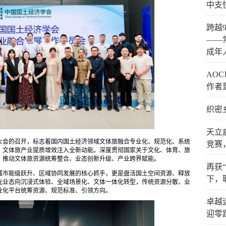
中支
跨越
——
成年
AO
作者
织密
天立
大会的召开，标志着国内国土经济领域文体旅融合专业化、规范化、系统
竞赛
、文体旅产业提质增效注入全新动能。深度贯彻国家关于文化、体育、旅
，推动文体旅资源统筹整合、业态创新升级、产业跨界赋能。
再获
城市能级跃升、区域协同发展的核心抓手，更是盘活国土空间资源、释放
下，
光业态向沉浸式体验、全域场景化、文体一体化转型，传统资源分散、业
业化平台统筹资源、规范标准、引领方向。
卓越
迎零