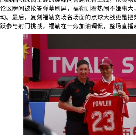
论区瞬间被抢答弹幕刷屏，福勒则看热闹不嫌事大
动。最后，复刻福勒赛场名场面的点球大战更是把
跃参与射门挑战，福勒在一旁加油调侃，整场直播