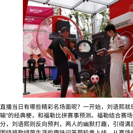
直播当日有哪些精彩名场面呢？一开始，刘语熙就
输”的经典梗，和福勒比拼赛事预测。福勒结合赛
分，刘语熙则反向预判，两人的幽默打趣，引得满
围绕福勒绿茵生涯的趣味问答题轮番上线，从赛场