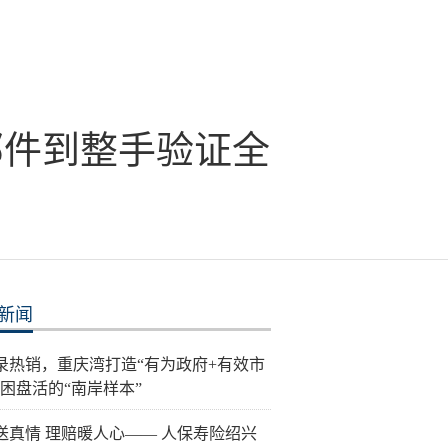
部件到整手验证全
新闻
录热销，重庆湾打造“有为政府+有效市
纾困盘活的“南岸样本”
送真情 理赔暖人心—— 人保寿险绍兴