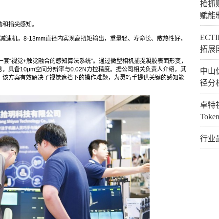
抢抓
赋能
动和指尖感知。
EC
机与减速机，8-13mm直径内实现高扭矩输出，重量轻、寿命长、散热性好，
拓展
而是一套“视觉+触觉融合的感知算法系统”。通过微型相机捕捉凝胶表面形变，
具备10μm空间分辨率与0.02N力控精度。据公司相关负责人介绍，其
中山
。该方案有效解决了视觉遮挡下的操作难题，为灵巧手提供关键的感知能
径分
卓特视
Tok
行业