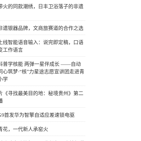
带火的同款潮绣，日丰卫浴落子的非遗
非遗银器品牌，文商旅赛道的合作之选
上线智能语音输入：说完即定稿，口语
变工作语言
科普学核能 两弹一星伴成长 ——自动
同心筑梦·“核”力星途志愿宣讲团走进青
小学
片《寻找最美目的地：秘境贵州》第二
播
G9首发华为智擎自适应差速锁电驱
青花，一代新人承窑火