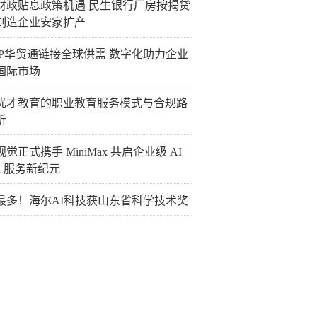
财政贴息政策机遇 民生银行厂房按揭贷
制造企业安家扩产
TIP华贸通链接全球供需 数字化助力企业
国际市场
优才教育的职业教育服务模式与合规路
析
觉正式携手 MiniMax 共启企业级 AI
en 服务新纪元
最多！海尔AI科技获山东省科学技术奖