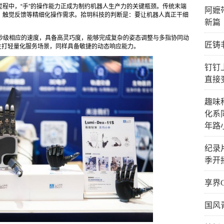
程中，“手”的操作能力正成为制约机器人生产力的关键瓶颈。传统末端
阿嬷
、触觉反馈等精细化操作需求。拾玥科技的判断是：要让机器人真正干细
新篇
度，毫秒级相应的速度，具备高灵巧度，能够完成复杂的姿态调整与多指协同动
匠铸
9g）主打轻量化服务场景，同样具备敏捷的动态响应能力。
钉钉
直接
趣味
化系
年路
纪录
季开
享界
国风