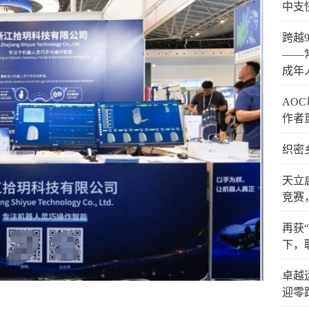
中支
跨越
——
成年
AO
作者
织密
天立
竞赛
再获
下，
卓越
迎零