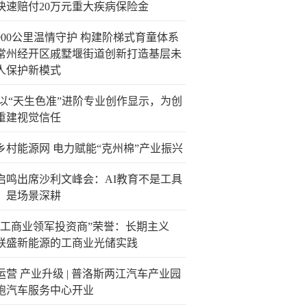
快速赔付20万元重大疾病保险金
900公里温情守护 构建阶梯式育童体系
常州经开区戚墅堰街道创新打造基层未
人保护新模式
C以“天生色准”进阶专业创作显示，为创
重建视觉信任
乡村能源网 电力赋能“克州棉”产业振兴
启鸣出席沙利文峰会：AI教育不是工具
，是场景深耕
“工商业领军投资商”荣誉：长期主义
联盛新能源的工商业光储实践
运营 产业升级 | 普洛斯两江汽车产业园
跑汽车服务中心开业