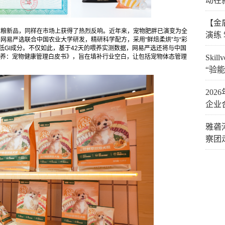
动在
【金
宠粮新品，同样在市场上获得了热烈反响。近年来，宠物肥胖已演变为全
演练
，网易严选联合中国农业大学研发，精研科学配方，采用“鲜焙柔烘”与“彩
低GI成分。不仅如此，基于42天的喂养实测数据，网易严选还将与中国
营养：宠物健康管理白皮书》，旨在填补行业空白，让包括宠物体态管理
Ski
“验能
20
企业
雅砻
察团