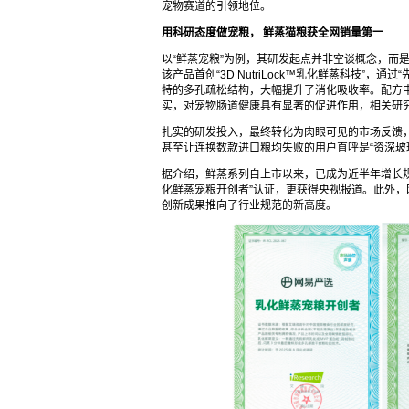
宠物赛道的引领地位。
用科研态度做宠粮，
鲜蒸猫粮获全网销量第一
以“鲜蒸宠粮”为例，其研发起点并非空谈概念，而
该产品首创“3D NutriLock™乳化鲜蒸科技”
特的多孔疏松结构，大幅提升了消化吸收率。配方
实，对宠物肠道健康具有显著的促进作用，相关研究成果
扎实的研发投入，最终转化为肉眼可见的市场反馈，
甚至让连换数款进口粮均失败的用户直呼是“资深玻璃
据介绍，鲜蒸系列自上市以来，已成为近半年增长规
化鲜蒸宠粮开创者”认证，更获得央视报道。此外
创新成果推向了行业规范的新高度。