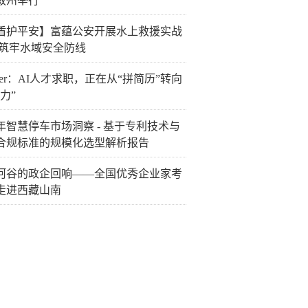
叙州举行
盾护平安】富蕴公安开展水上救援实战
 筑牢水域安全防线
llver：AI人才求职，正在从“拼简历”转向
力”
26年智慧停车市场洞察 - 基于专利技术与
合规标准的规模化选型解析报告
河谷的政企回响——全国优秀企业家考
走进西藏山南