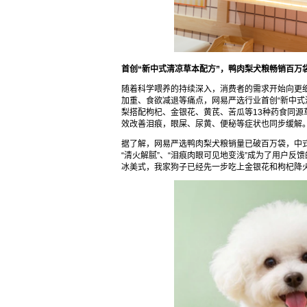
首创“新中式清凉草本配方”，鸭肉梨犬粮畅销百万
随着科学喂养的持续深入，消费者的需求开始向更
加重、食欲减退等痛点，网易严选行业首创“新中式
梨搭配枸杞、金银花、黄芪、苦瓜等13种药食同源
效改善泪痕，眼屎、尿黄、便秘等症状也同步缓解
据了解，网易严选鸭肉梨犬粮销量已破百万袋，中
“清火解腻”、“泪痕肉眼可见地变浅”成为了用户
冰美式，我家狗子已经先一步吃上金银花和枸杞降火