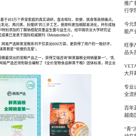
推广
行学
是基于对3万个养宠家庭的真实调研，直击呕吐、软便、挑食等高频痛点。
今元
，通过“先乳化、再闪蒸、后慢烘”的三步工艺，使原料更加细腻易消化，并形成独
中特别添加的丁酸钠搭配双重益生菌与益生元，经中国农业大学研究证
能产
已发表于国际权威期刊《Metabolites》。
网易严选鲜蒸宠粮系列不仅卖出600万袋，更获得了用户的一致好评，
旺季
胃救星”“软便的克星”。
品头
模最突出的宠粮产品之一，获得艾瑞咨询“鲜蒸猫粮全网销量第一”，“乳
，网易严选还领衔联合编制了《全价宠物食品鲜蒸干粮》团体标准，将企业
VE
大开
专业
全流
百年
越南
“青