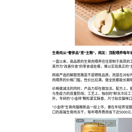
生骨肉从“奢侈品”变“主粮”，网友：顶配喂养每年省
一直以来，高品质的生骨肉喂养往往受制于高昂的
其作为“改善伙食”的零食或佐餐，难以实现真正的“
网易严选的解题思路是不是牺牲品质，而是在对标
肉喂养的价格门槛，性价比拉满，做全民都能长期
价格做减法的同时，产品力却在做加法。配方上，额
与免疫力的双重防线；工艺上，独创的“鲜冻冷压工
外，专研的“小金砖”颗粒紧实酥香，尺寸贴合猫咪口
“小金砖”生骨肉猫粮新品一经上市，便在年轻养宠
口的高端生骨肉冻干，每年喂养费用省下近5000元