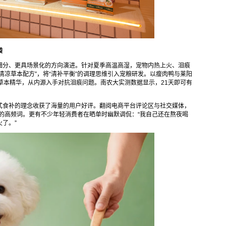
袋
细分、更具场景化的方向演进。针对夏季高温高湿，宠物内热上火、泪痕
清凉草本配方”，将“清补平衡”的调理思维引入宠粮研发。以瘦肉鸭与莱阳
草本精华，从内源入手对抗泪痕问题。南农大实测数据显示，21天即可有
。
式食补的理念收获了海量的用户好评。翻阅电商平台评论区与社交媒体，
反馈的高频词。更有不少年轻消费者在晒单时幽默调侃：“我自己还在熬夜喝
了。”