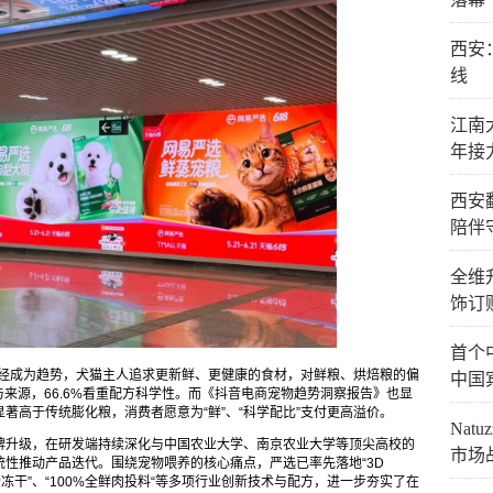
西安
线
江南
年接
西安
陪伴
全维
饰订
首个
已经成为趋势，犬猫主人追求更新鲜、更健康的食材，对鲜粮、烘焙粮的偏
中国
与来源，66.6%看重配方科学性。而《抖音电商宠物趋势洞察报告》也显
著高于传统膨化粮，消费者愿意为“鲜”、“科学配比”支付更高溢价。
Nat
牌升级，在研发端持续深化与中国农业大学、南京农业大学等顶尖高校的
市场
性推动产品迭代。围绕宠物喂养的核心痛点，严选已率先落地“3D
“高汤冻干”、“100%全鲜肉投料“等多项行业创新技术与配方，进一步夯实了在