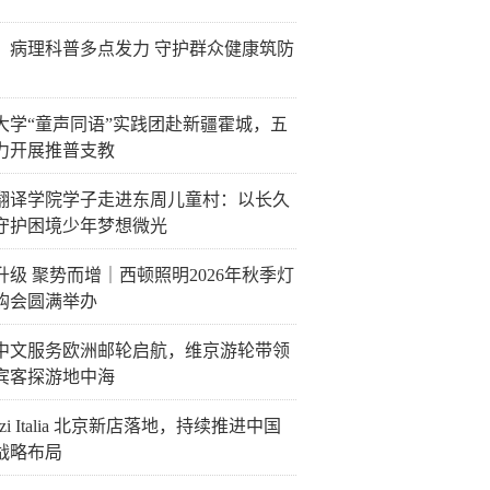
：病理科普多点发力 守护群众健康筑防
大学“童声同语”实践团赴新疆霍城，五
力开展推普支教
翻译学院学子走进东周儿童村：以长久
守护困境少年梦想微光
升级 聚势而增｜西顿照明2026年秋季灯
购会圆满举办
中文服务欧洲邮轮启航，维京游轮带领
宾客探游地中海
uzzi Italia 北京新店落地，持续推进中国
战略布局