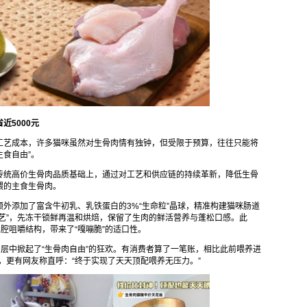
近5000元
工艺成本，许多猫咪虽然对生骨肉情有独钟，但受限于预算，往往只能将
主食自由”。
传统高价生骨肉品质基础上，通过对工艺和供应链的持续革新，降低生骨
喂的主食生骨肉。
外添加了富含牛初乳、乳铁蛋白的3%“生命粒”晶球，精准构建猫咪肠道
艺”，先冻干锁鲜再温和烘焙，保留了生肉的鲜活营养与蓬松口感。此
腔咀嚼结构，带来了“嘎嘣脆”的适口性。
圈层中掀起了“生骨肉自由”的狂欢。有消费者算了一笔账，相比此前喂养进
，更有网友称直呼：“终于实现了天天顶配喂养无压力。”