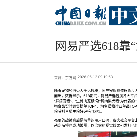
网易严选618靠
2026-06-12 09:19:53
来源：
东方网
随着宠物经济迈入千亿规模，国产宠粮赛道逐渐步入
而出。数据显示，618期间，网易严选包揽各大平
“鲜焙宠粮”、“生骨肉宠粮”及“鸭肉梨犬粮”为代
物食品实时销售榜单TOP4、淘宝猫粮行业单品TO
粮获抖音猫主粮好评榜TOP1。
亮眼的战绩背后是海量的用户口碑，各大社交平台上
萌宠海报也成功破圈，以治愈的视觉效果引发打卡