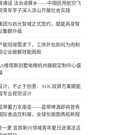
普通话 法治进彝乡——中国民用航空飞
院青年学子深入凉山开展社会实践
集团与启元智域正式签约，赋能具身智
业集群升级
产能倍增需求下，工序外包如何为肉制
部企业破解效能困局
TAS维塔斯别墅电梯杭州旗舰定制中心盛
幕
设计，不止于创意：AOC双屏方案赋能
程专业视觉设计
蓝带蓄力东南亚——蓝带啤酒即将首秀
国际食品饮料展，全球化版图再拓新程
”凉一夏 宜宾新兴领域青年夏日送清凉活