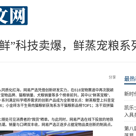
“鲜”科技卖爆，鲜蒸宠粮系
分享
最热
同质化红海，网易严选凭借创新研发实力，在618宠物赛道中再次脱颖
新时
台宠物品牌、猫粮销量、犬粮销量等多个榜单前列，其中以“鲜蒸宠粮”、
表的一系列满足科学喂养需求的创新产品成为全新增长点：鲜蒸粮登上抖音宠
P6；小金砖冻干生骨肉猫粮斩获淘系冻干猫粮新品榜TOP1；冻干双拼猫
凯乐
入具
随处可见消费者的“囤货”晒单。与此同时，网易严选在线下投放的地铁
热潮。销量与口碑双丰收，网易严选正逐步占据宠物品类创新的制高点。
第八
落幕