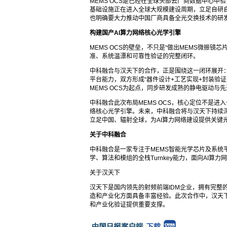
MEMS OCS是已经在全球头部云厂商数据中心中
基础设施正在进入全球大规模建设周期，立足自研自
也明确要大力推动中国厂商具备全光交换技术的研
构建国产AI算力网络核心光学引擎
MEMS OCS的壁垒，不只是“做出MEMS微振镜
准、系统温漂和可靠性验证的完整闭环。
中科融合与汉天下的合作，正是围绕这一闭环展开：
平台能力，双方形成“器件设计+工艺实现+封装验
MEMS OCS为起点，同步研发成熟的静电驱动与
中科融合此次布局MEMS OCS，核心定位不是进
络核心光学引擎。未来，中科融合将与汉天下持续
立足中国、辐射全球，为AI算力网络建设提供关键
关于中科融合
中科融合是一家专注于MEMS智能光学芯片及系统
学、算法和模组的全栈Turnkey能力，面向AI
关于汉天下
汉天下是国内领先的射频前端IDM企业，拥有完整
造和产业化方面具备丰富经验。此次合作中，汉天下将
和产业化验证提供重要支撑。