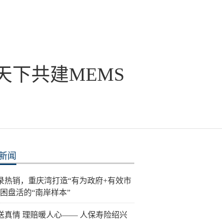
天下共建MEMS
新闻
录热销，重庆湾打造“有为政府+有效市
纾困盘活的“南岸样本”
送真情 理赔暖人心—— 人保寿险绍兴