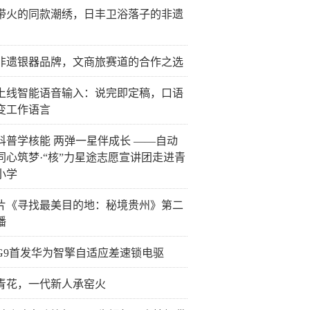
带火的同款潮绣，日丰卫浴落子的非遗
非遗银器品牌，文商旅赛道的合作之选
上线智能语音输入：说完即定稿，口语
变工作语言
科普学核能 两弹一星伴成长 ——自动
同心筑梦·“核”力星途志愿宣讲团走进青
小学
片《寻找最美目的地：秘境贵州》第二
播
G9首发华为智擎自适应差速锁电驱
青花，一代新人承窑火