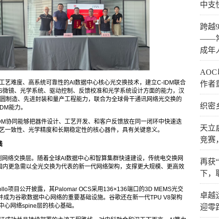
中支
跨越
——
成年
AO
高工艺难度、高系统可靠性的AI数据中心核心光交换技术，建立C-IDM联合
作者
S微镜、光学系统、驱动控制、反馈校准和光学系统设计方面的能力，汉
晶圆制造、先进封装和量产工程能力，联合为全球骨干通讯网络光交换的
织密
IDM能力。
IDM协同能够把器件设计、工艺开发、和客户反馈放在同一闭环中快速迭
天立
、工艺一致性、光学精度和长期稳定性的核心器件，具有关键意义。
竞赛
线
到网络交换层。随着全球AI数据中心和智算集群快速建设，传统电交换网
再获
国内更急需以全光交换为代表的新一代网络架构，支撑更大规模、更高效
下，
目公开披露，其Palomar OCS采用136×136端口的3D MEMS光交
卓越
并成为谷歌数据中心网络的重要基础设施。谷歌还在新一代TPU V8架构
中心网络spine层的核心基础。
迎零