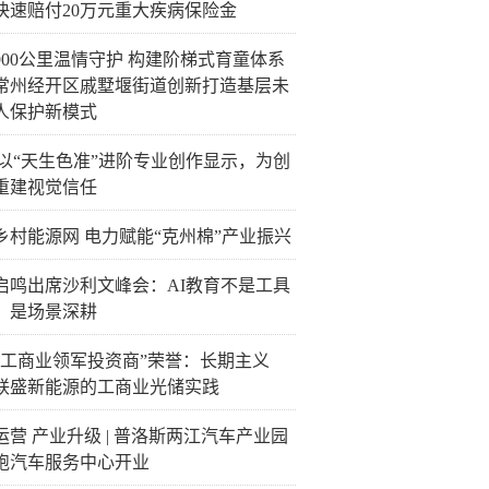
快速赔付20万元重大疾病保险金
900公里温情守护 构建阶梯式育童体系
常州经开区戚墅堰街道创新打造基层未
人保护新模式
C以“天生色准”进阶专业创作显示，为创
重建视觉信任
乡村能源网 电力赋能“克州棉”产业振兴
启鸣出席沙利文峰会：AI教育不是工具
，是场景深耕
“工商业领军投资商”荣誉：长期主义
联盛新能源的工商业光储实践
运营 产业升级 | 普洛斯两江汽车产业园
跑汽车服务中心开业