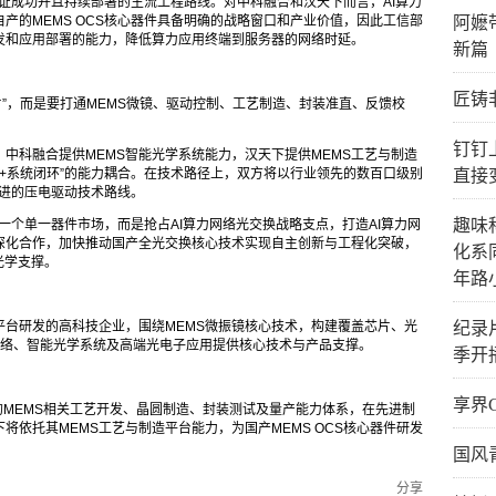
验证成功并且持续部署的主流工程路线。对中科融合和汉天下而言，AI算力
阿嬷
产的MEMS OCS核心器件具备明确的战略窗口和产业价值，因此工信部
发和应用部署的能力，降低算力应用终端到服务器的网络时延。
新篇
匠铸
芯片”，而是要打通MEMS微镜、驱动控制、工艺制造、封装准直、反馈校
钉钉
中科融合提供MEMS智能光学系统能力，汉天下提供MEMS工艺与制造
直接
证+系统闭环”的能力耦合。在技术路径上，双方将以行业领先的数百口级别
先进的压电驱动技术路线。
趣味
入一个单一器件市场，而是抢占AI算力网络光交换战略支点，打造AI算力网
深化合作，加快推动国产全光交换核心技术实现自主创新与工程化突破，
化系
光学支撑。
年路
纪录
平台研发的高科技企业，围绕MEMS微振镜核心技术，构建覆盖芯片、光
算力网络、智能光学系统及高端光电子应用提供核心技术与产品支撑。
季开
享界
的MEMS相关工艺开发、晶圆制造、封装测试及量产能力体系，在先进制
依托其MEMS工艺与制造平台能力，为国产MEMS OCS核心器件研发
国风
分享