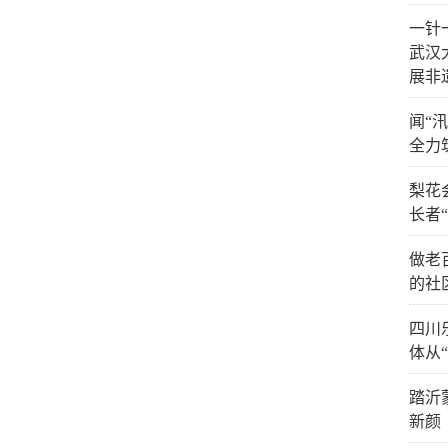
一针
武汉
展非
闻“
全力
梨花
长者
做老
的社
四川
体从
踏沂
新颜