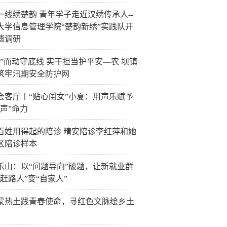
一线绣楚韵 青年学子走近汉绣传承人--
大学信息管理学院“楚韵新绣”实践队开
遗调研
汛”而动守底线 实干担当护平安—农 坝镇
筑牢汛期安全防护网
会客厅丨“贴心闺女”小夏：用声乐赋予
“声”命力
百姓用得起的陪诊 晴安陪诊李红萍和她
区陪诊样本
乐山：以“问题导向”破题，让新就业群
“赶路人”变“自家人”
蒙热土践青春使命，寻红色文脉绘乡土