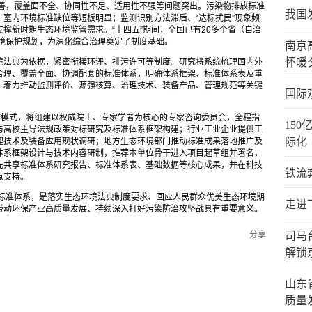
完善，覆盖面不全、协同性不足、适用性不强等问题突出。污染物排放标准
我国
室内环境标准缺位等短板明显；监测识别方法滞后、“达标扰民”现象频
撑新时期生态环境监管需求。“十四五”期间，全国已有20多个省（自治
环境保护规划，为深化综合治理奠定了制度基础。
南京
怀暖
境法典为依据，紧密衔接环评、排污许可等制度。研究将系统梳理国内外
合理、覆盖全面、协调配套的标准体系，明确体系框架、标准体系表及重
，着力推动监测评价、源强核算、治理技术、装备产品、管理规范等关键
国际
作模式，将组建以权威院士、专家学者为核心的专家咨询委员会，全程指
15
与高校主导法规政策对标研究及标准体系框架构建；行业工业企业提供工
际化
理技术及装备应用现状调研；地方生态环境部门推动标准成果落地推广及
体系框架设计与技术内容研制，推荐本单位骨干进入项目起草组并署名，
先共享标准体系研究报告、标准体系表、基础数据等核心成果，并在科技
铁流
点支持。
治标准体系，是落实生态环境法典制度要求、回应人民群众优美生态环境期
走进
带动环保产业高质量发展、持续深入打好污染防治攻坚战具有重要意义。
分享
司马
解锁
山东
质量