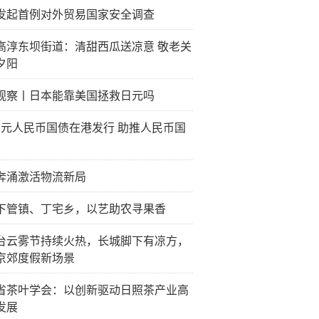
发起首例对外贸易国家安全调查
高淳东坝街道：清甜西瓜送凉意 敬老关
夕阳
观察丨日本能靠美国拯救日元吗
0亿元人民币国债在港发行 助推人民币国
奔涌激活物流新局
下管镇、丁宅乡，以艺助农寻果香
台云雾节持续火热，长城脚下有凉方，
京郊度假新场景
省茶叶学会：以创新驱动日照茶产业高
发展