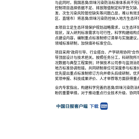
与此同时，我国恶臭/异味污染防治标准体系尚不
控制项目选择依据不足、排放限值制定科学性欠缺、
发、次生污染风险管控缺失等问题凸显，难以有效支
区、直辖市）将恶臭/异味污染防控纳入地方生态
本项目立足生态环境保护规划战略需求，以生态环
现状，深入研判标准需求与可行性，科学构建结构
点建设内容，编制重点标准制修订清单与实施建议
领域标准研制，加快填补标准空白。
项目采用“政府引导、行业搭台、产学研用协同”合
导顶层设计与技术把关。按照任务分工，科研院所
况数据与典型工程案例；环保技术公司参与监测治
地方标准协调衔接。共同研制单位可深度参与标准
优先提出重点标准制修订方向并牵头后续研制，优
奖项申报、科技成果评价、人才举荐等方面获得重
业内专家指出，构建科学完善的恶臭/异味污染防
盼的重要举措，对于推动重点行业技术升级、协同