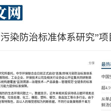
味污染防治标准体系研究”
分享
最热
究所委托，中华环保联合会日前正式启动“恶臭/异味污染防治标准体系
中国
高等院校、工业企业、环保技术公司及相关行业协会公开征集共同研制单
系统构建覆盖“监测溯源—治理技术—产品装备—管理规范”全链条的标准
治污能力提供标准保障。
超4
最强烈的生态环境问题之一。数据显示，近年来相关投诉持续占据环境类总
禽养殖、垃圾处理、化工、橡胶、塑料、餐饮、食品加工等众多行业。由于
从单
性等特殊性，且以人的嗅觉感知为判断依据，不同行业致臭物质千差万
鲜汤