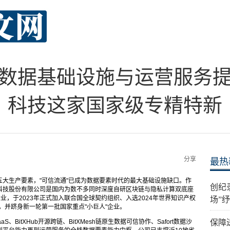
数据基础设施与运营服务
科技这家国家级专精特新
分享
最热
大生产要素，"可信流通"已成为数据要素时代的最大基础设施缺口。作
创纪
科技股份有限公司是国内为数不多同时深度自研区块链与隐私计算双底座
业，于2023年正式加入联合国全球契约组织、入选2024年世界知识产权
场”
），并跻身新一轮第一批国家重点"小巨人"企业。
aaS、BitXHub开源跨链、BitXMesh链原生数据可信协作、Safort数据沙
保障