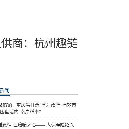
提供商：杭州趣链
新闻
录热销，重庆湾打造“有为政府+有效市
纾困盘活的“南岸样本”
送真情 理赔暖人心—— 人保寿险绍兴