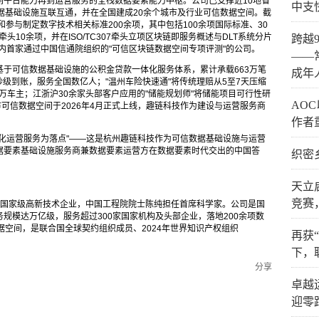
到平台能力再到运营服务的全栈数据要素能力中枢。公司已支撑近10地省
中支
据基础设施互联互通，并在全国建成20余个城市及行业可信数据空间。截
头和参与制定数字技术相关标准200余项，其中包括100余项国际标准、30
头10余项，并在ISO/TC307牵头立项区块链即服务概述与DLT系统分片
跨越
业内首家通过中国信通院组织的"可信区块链数据空间专项评测"的公司。
——
于可信数据基础设施的公积金贷款一体化服务体系，累计承载663万笔
成年
到秒级到账，服务全国数亿人；"温州车险快速通"将传统理赔从5至7天压缩
0万车主；江浙沪30余家头部客户应用的"储能规划师"将储能项目可行性研
AO
市可信数据空间于2026年4月正式上线，趣链科技作为建设与运营服务商
作者
化运营服务为落点"——这是杭州趣链科技作为可信数据基础设施与运营
据要素基础设施服务商兼数据要素运营方在数据要素时代交出的中国答
织密
天立
竞赛
业、国家级高新技术企业，中国工程院院士陈纯担任首席科学家。公司是国
规模达万亿级，服务超过300家国家机构及头部企业，落地200余项数
据空间，是联合国全球契约组织成员、2024年世界知识产权组织
再获
下，
分享
卓越
迎零