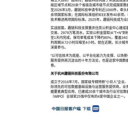
箱五大自研产品矩阵，趣链科技构建了从底层底座
级区域节点和20余个省级及城市级节点完成国家数
至2026年3月，趣链科技申请专利近1000件，牵
余项国家标准；在国际标准组织IEEE发布40余项、牵
技术概述两项国际标准。2025年，趣链科技成为
实战层面，趣链科技支撑重庆住房公积金中心建成基
交易、2979万笔流水，实现公积金提取从"T+N"
至1天内完成，保司单笔成本下降约80%，覆盖34
判周期从72小时压缩至4小时。就在近期，长沙城
深度参与。
"以可信技术为底座、以平台化能力为支撑、以场景
服务提供商沉淀出的十年方法论，也是这家中国数
卷。
关于杭州趣链科技股份有限公司
成立于2016年7月，国家级专精特新"小巨人"企
际领先的可信数据基础设施与运营服务提供商，业务
据要素典型应用，已建成20余个城市及行业可信数
（WIPO）全球奖25强中仅有的4家中国企业之一。