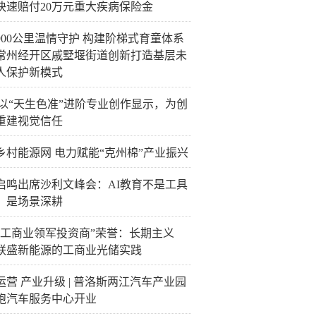
快速赔付20万元重大疾病保险金
900公里温情守护 构建阶梯式育童体系
常州经开区戚墅堰街道创新打造基层未
人保护新模式
C以“天生色准”进阶专业创作显示，为创
重建视觉信任
乡村能源网 电力赋能“克州棉”产业振兴
启鸣出席沙利文峰会：AI教育不是工具
，是场景深耕
“工商业领军投资商”荣誉：长期主义
联盛新能源的工商业光储实践
运营 产业升级 | 普洛斯两江汽车产业园
跑汽车服务中心开业