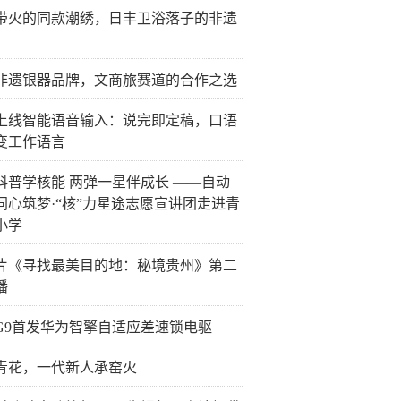
带火的同款潮绣，日丰卫浴落子的非遗
非遗银器品牌，文商旅赛道的合作之选
上线智能语音输入：说完即定稿，口语
变工作语言
科普学核能 两弹一星伴成长 ——自动
同心筑梦·“核”力星途志愿宣讲团走进青
小学
片《寻找最美目的地：秘境贵州》第二
播
G9首发华为智擎自适应差速锁电驱
青花，一代新人承窑火