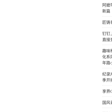
阿嬷
新篇
匠铸
钉钉
直接
趣味
化系
年路
纪录
季开
享界
国风