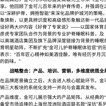
享。他回顾了金可儿百年来的护脊传奇，并强调在2
以“深耕护脊，拥抱智能”来深化品牌护城河的策略
象焕新，以更具辨识度和高级感形象触达新一代品
设好两大IP内容《好脊了专家说》——以国家体育
彦虎专家团队合作为背景的专业护脊睡眠科普，及《
以高端酒店集团及旗下品牌深度链接为背景的睡眠
育明星助阵，不断扩充“金可儿护脊睡眠体验官”的
表示：“百年匠心精神如美酒佳酿，唯有经历岁月
的韵味。”
战略整合：产品、培训、营销，多维度统揽全
在品牌愿景确立之后，大会进入核心赋能环节。金
销三大板块的系统化支持一并向与会嘉宾发布。
产品维度，金可儿展示强大的产品矩阵。从经典的“
备受市场追捧的上海世茂洲际酒店联名款“深坑”系