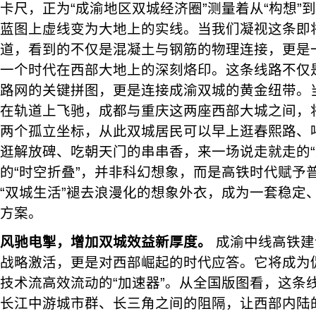
卡尺，正为“成渝地区双城经济圈”测量着从“构想”到
蓝图上虚线变为大地上的实线。当我们凝视这条即
道，看到的不仅是混凝土与钢筋的物理连接，更是
一个时代在西部大地上的深刻烙印。这条线路不仅是
路网的关键拼图，更是连接成渝双城的黄金纽带。当
在轨道上飞驰，成都与重庆这两座西部大城之间，
两个孤立坐标，从此双城居民可以早上逛春熙路、
逛解放碑、吃朝天门的串串香，来一场说走就走的“
的“时空折叠”，并非科幻想象，而是高铁时代赋予
“双城生活”褪去浪漫化的想象外衣，成为一套稳定
方案。
风驰电掣，增加双城效益新厚度。
成渝中线高铁建
战略激活，更是对西部崛起的时代应答。它将成为
技术流高效流动的“加速器”。从全国版图看，这条
长江中游城市群、长三角之间的阻隔，让西部内陆