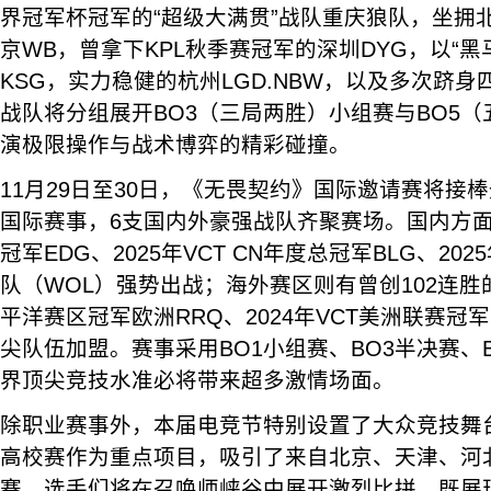
界冠军杯冠军的“超级大满贯”战队重庆狼队，坐拥
京WB，曾拿下KPL秋季赛冠军的深圳DYG，以“
KSG，实力稳健的杭州LGD.NBW，以及多次跻身
战队将分组展开BO3（三局两胜）小组赛与BO5
演极限操作与战术博弈的精彩碰撞。
11月29日至30日，《无畏契约》国际邀请赛将接
国际赛事，6支国内外豪强战队齐聚赛场。国内方面
冠军EDG、2025年VCT CN年度总冠军BLG、2
队（WOL）强势出战；海外赛区则有曾创102连胜的
平洋赛区冠军欧洲RRQ、2024年VCT美洲联赛冠军南
尖队伍加盟。赛事采用BO1小组赛、BO3半决赛、
界顶尖竞技水准必将带来超多激情场面。
除职业赛事外，本届电竞节特别设置了大众竞技舞
高校赛作为重点项目，吸引了来自北京、天津、河
赛。选手们将在召唤师峡谷中展开激烈比拼，既展