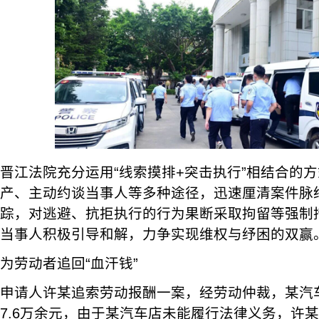
晋江法院充分运用“线索摸排+突击执行”相结合的
产、主动约谈当事人等多种途径，迅速厘清案件脉
踪，对逃避、抗拒执行的行为果断采取拘留等强制
当事人积极引导和解，力争实现维权与纾困的双赢
为劳动者追回“血汗钱”
申请人许某追索劳动报酬一案，经劳动仲裁，某汽
7.6万余元，由于某汽车店未能履行法律义务，许