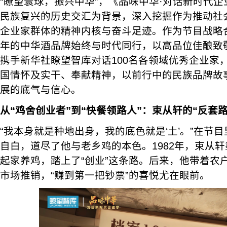
“瞭望寰球，振兴中华”，《品味中华·对话新时代
民族复兴的历史交汇为背景，深入挖掘作为推动社
企业家群体的精神内核与奋斗足迹。作为节目战略合
年的中华酒品牌始终与时代同行，以高品位佳酿致
携手新华社瞭望智库对话100名各领域优秀企业家
国情怀及实干、奉献精神，以前行中的民族品牌故
展的底气与信心。
从“鸡舍创业者”到“快餐领路人”：束从轩的“反套
“我本身就是种地出身，我的底色就是‘土’。”在节
自白，道尽了他与老乡鸡的本色。1982年，束从
起家养鸡，踏上了“创业”这条路。后来，他带着农
市场推销，“赚到第一把钞票”的喜悦尤在眼前。