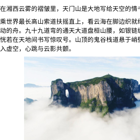
在湘西云雾的褶皱里，天门山是大地写给天空的情
乘世界最长高山索道扶摇直上，看云海在脚边织就
动的舟。九十九道弯的通天大道盘桓山腰，如银链
恍若在天地间书写惊叹号。山顶的鬼谷栈道悬于峭
入虚空，心跳与云影共颤。