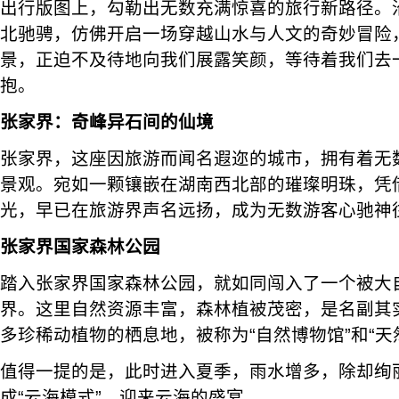
出行版图上，勾勒出无数充满惊喜的旅行新路径。
北驰骋，仿佛开启一场穿越山水与人文的奇妙冒险
景，正迫不及待地向我们展露笑颜，等待着我们去
抱。
张家界：奇峰异石间的仙境
张家界，这座因旅游而闻名遐迩的城市，拥有着无
景观。宛如一颗镶嵌在湖南西北部的璀璨明珠，凭
光，早已在旅游界声名远扬，成为无数游客心驰神
张家界国家森林公园
踏入张家界国家森林公园，就如同闯入了一个被大
界。这里自然资源丰富，森林植被茂密，是名副其
多珍稀动植物的栖息地，被称为“自然博物馆”和“天
值得一提的是，此时进入夏季，雨水增多，除却绚
成“云海模式”，迎来云海的盛宴。