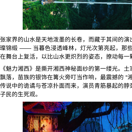
张家界的山水是天地泼墨的长卷，而藏于其间的演
璨锦缎 —— 当暮色浸透峰林，灯光次第亮起，那
在舞台上复活，以比山水更炽烈的姿态，撩动每一
《魅力湘西》是撕开湘西神秘面纱的第一缕光。土
飘落，苗族的银饰在篝火旁叮当作响，最震撼的 “湘
传说中的诡谲与苍凉扑面而来，演员青筋暴起的脖
子民的生死观。