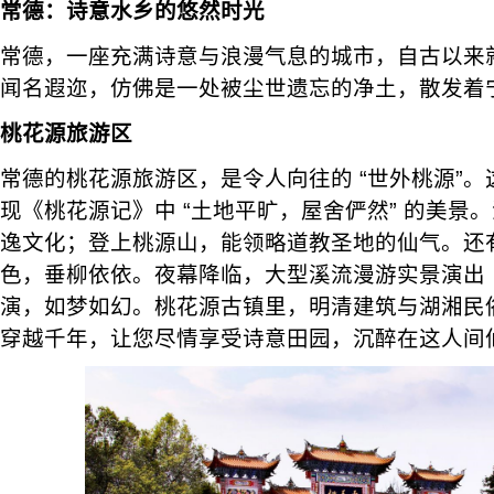
常德：诗意水乡的悠然时光
常德，一座充满诗意与浪漫气息的城市，自古以来就以
闻名遐迩，仿佛是一处被尘世遗忘的净土，散发着
桃花源旅游区
常德的桃花源旅游区，是令人向往的 “世外桃源”
现《桃花源记》中 “土地平旷，屋舍俨然” 的美景
逸文化；登上桃源山，能领略道教圣地的仙气。还
色，垂柳依依。夜幕降临，大型溪流漫游实景演出
演，如梦如幻。桃花源古镇里，明清建筑与湖湘民
穿越千年，让您尽情享受诗意田园，沉醉在这人间