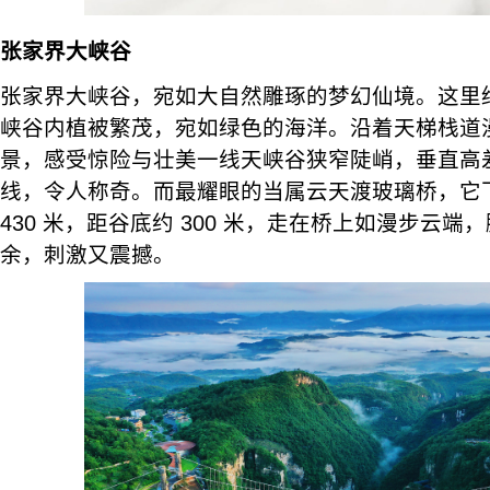
张家界大峡谷
张家界大峡谷，宛如大自然雕琢的梦幻仙境。这里
峡谷内植被繁茂，宛如绿色的海洋。沿着天梯栈道
景，感受惊险与壮美一线天峡谷狭窄陡峭，垂直高差达
线，令人称奇。而最耀眼的当属云天渡玻璃桥，它
430 米，距谷底约 300 米，走在桥上如漫步云
余，刺激又震撼。