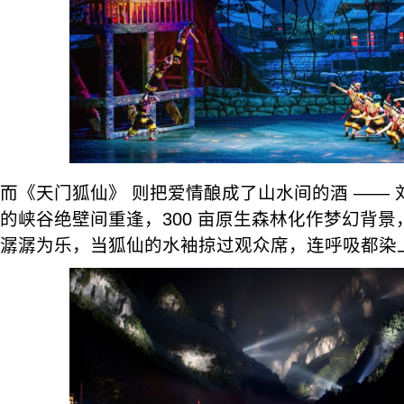
而《天门狐仙》 则把爱情酿成了山水间的酒 —— 刘
的峡谷绝壁间重逢，300 亩原生森林化作梦幻背
潺潺为乐，当狐仙的水袖掠过观众席，连呼吸都染