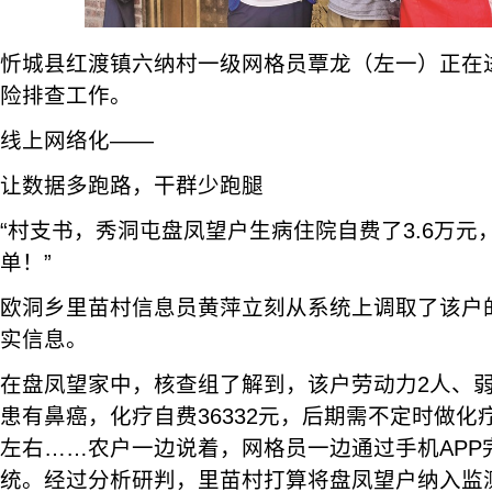
忻城县红渡镇六纳村一级网格员覃龙（左一）正在
险排查工作。
线上网络化——
让数据多跑路，干群少跑腿
“村支书，秀洞屯盘凤望户生病住院自费了3.6万元
单！”
欧洞乡里苗村信息员黄萍立刻从系统上调取了该户
实信息。
在盘凤望家中，核查组了解到，该户劳动力2人、弱
患有鼻癌，化疗自费36332元，后期需不定时做化疗
左右……农户一边说着，网格员一边通过手机APP
统。经过分析研判，里苗村打算将盘凤望户纳入监