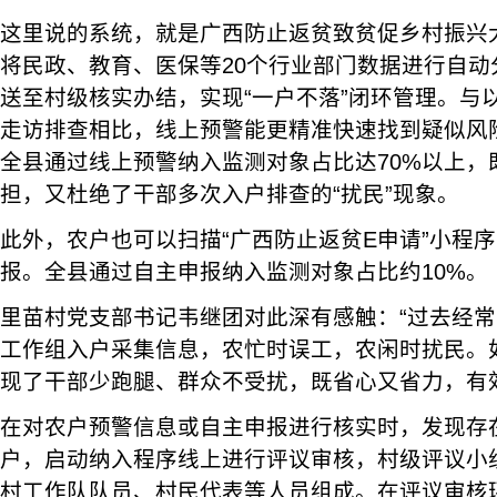
这里说的系统，就是广西防止返贫致贫促乡村振兴
将民政、教育、医保等20个行业部门数据进行自动
送至村级核实办结，实现“一户不落”闭环管理。与
走访排查相比，线上预警能更精准快速找到疑似风险
全县通过线上预警纳入监测对象占比达70%以上，
担，又杜绝了干部多次入户排查的“扰民”现象。
此外，农户也可以扫描“广西防止返贫E申请”小程
报。全县通过自主申报纳入监测对象占比约10%。
里苗村党支部书记韦继团对此深有感触：“过去经
工作组入户采集信息，农忙时误工，农闲时扰民。
现了干部少跑腿、群众不受扰，既省心又省力，有
在对农户预警信息或自主申报进行核实时，发现存
户，启动纳入程序线上进行评议审核，村级评议小组
村工作队队员、村民代表等人员组成。在评议审核