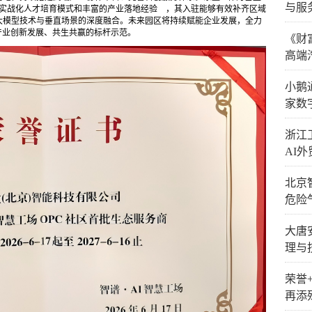
与服
、实战化人才培育模式和丰富的产业落地经验 ，其入驻能够有效补齐区域
大模型技术与垂直场景的深度融合。未来园区将持续赋能企业发展，全力
I产业创新发展、共生共赢的标杆示范。
《财
高端
小鹅通
家数
浙江
AI
北京
危险
大唐
理与
荣誉
再添