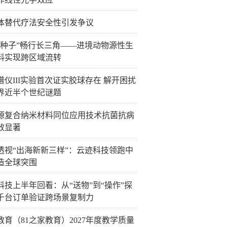
体替代疗法安全性引发争议
胞种子”畅行长三角——进境动物源性生
料实现跨区域流转
谱仪III实验首次证实胶球存在 解开困扰
界近半个世纪谜题
源复合纳米材料同位应用技术抗菌抗病
效显著
透视“出海新新三样”：云迹科技领跑中
造全球突围
科技上半年回看：从“送物”到“操作”探
千台订单验证跨场景复制力
教育（81之家教育）2027年度教学质量