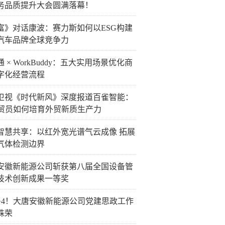
务品质提升大会圆满落幕！
富》对话康波：赛力斯如何以ESG构建
汽车品牌全球竞争力
 × WorkBuddy：五大实用场景优化商
字化经营流程
卫视《时代新风》深度报道百雀智能：
外贸员如何培育外贸新质生产力
智慧共享：以红外宽光谱气云成像 拓展
气体检测边界
安徽新能源公司斩获第八届全国设备管
技术创新成果一等奖
+4！大唐安徽新能源公司党建思政工作
殊荣