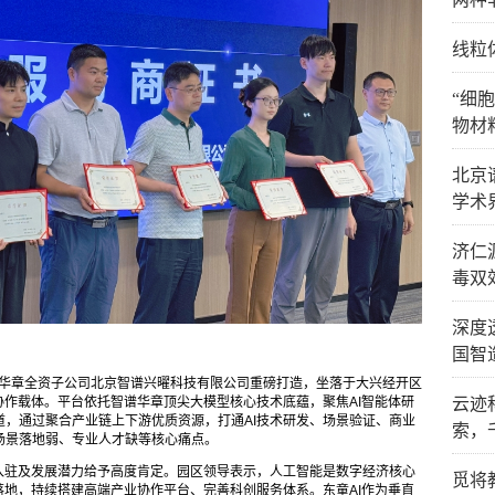
线粒
“细
物材
北京
学术
济仁
毒双
深度
国智
智谱华章全资子公司北京智谱兴曜科技有限公司重磅打造，坐落于大兴经开区
云迹
协作载体。平台依托智谱华章顶尖大模型核心技术底蕴，聚焦AI智能体研
，通过聚合产业链上下游优质资源，打通AI技术研发、场景验证、商业
索，
场景落地弱、专业人才缺等核心痛点。
入驻及发展潜力给予高度肯定。园区领导表示，人工智能是数字经济核心
觅将
落地，持续搭建高端产业协作平台、完善科创服务体系。东童AI作为垂直