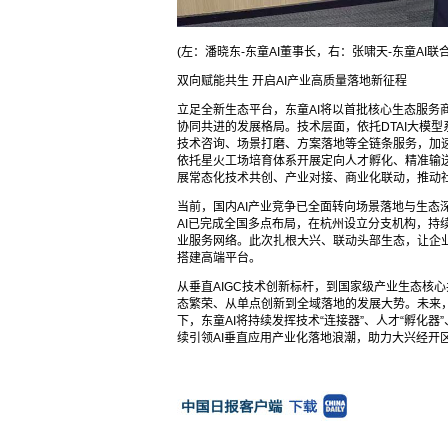
(左：潘晓东-东童AI董事长，右：张啸天-东童AI
双向赋能共生 开启AI产业高质量落地新征程
立足全新生态平台，东童AI将以首批核心生态服务
协同共进的发展格局。技术层面，依托DTAI大模型
技术咨询、场景打磨、方案落地等全链条服务，加
依托星火工场培育体系开展定向人才孵化、精准输送
展常态化技术共创、产业对接、商业化联动，推动
当前，国内AI产业竞争已全面转向场景落地与生态
AI已完成全国多点布局，在杭州设立分支机构，持
业服务网络。此次扎根大兴、联动头部生态，让企业
搭建高端平台。
从垂直AIGC技术创新标杆，到国家级产业生态核
态繁荣、从单点创新到全域落地的发展大势。未来，
下，东童AI将持续发挥技术“连接器”、人才“孵化器
续引领AI垂直应用产业化落地浪潮，助力大兴经开