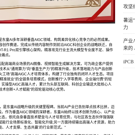
攻坚
暑运
力
东童AI多年深耕垂直AIGC领域、构筑差异化核心竞争力的必然成果。
产业
内容创作赛道，完成从传统内容制作到前沿AIGC科创企业的战略跃迁，自
来的 
DT-R1 Pro双引擎核心架构，精准攻克行业主流大模型专业度不足、操作
业痛点。
iPC
适配高端商业场景的AI图像、视频智能生成解决方案，可为政企客户提供
I技术从“通用算力”向“垂直生产力”的精准升级，技术落地能力与产品创新
火工场”高端AIGC人才培育体系，构建了行业独有的闭环人才生态。项目
精准就业”的全链条培育模式，创新推行“入学零费用、企业端付费”的轻
实操型AIGC高端人才，累计为头部互联网、科创企业输送大批核心人
技术创新+人才赋能”的双轮驱动核心优势。
区，是东童AI战略升级的关键里程碑。当前AI产业已告别单点技术比拼，迈
。作为垂直AIGC领域的深耕者，东童AI始终以技术创新为核心、以产业
生态，依托自身垂直技术壁垒与人才培育优势，与社区各生态伙伴强强联
，赋能行业场景标准化、智能化升级;另一方面持续输出高端人才资源，助力
能、人才支撑、生态共赢’的行业新范式。”