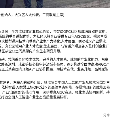
联合创始人，大兴区人大代表，工商联副主席)
商身份，全方位释放企业核心价值，与智谱OPC社区形成深度双向赋能、
系统的垂直适配优势，为社区入驻企业提供专业化AIGC图文、视频生成
速大模型通用技术向垂直产业生产力转化;人才层面，联动社区产业需求，
，夯实区域AI产业人才底盘;生态层面，与智谱兴曜及各入驻科创企业开
社区从企业空间集聚向产业生态聚变升级。
深耕。凭借差异化技术优势、完善的人才体系、成熟的产业化能力，东童
续筹备深圳、成都等核心数字经济城市布局，逐步构建全国性高端AIGC产
正式跻身国内顶级AI产业协作圈层，为技术迭代、业务升级、品牌赋能
心共建者，东童AI的战略升级，精准契合中国人工智能产业从技术突围到生
依托智谱·AI智慧工场OPC社区的高端生态势能，在属地政府的赋能加持
”、产业“加速器”的核心作用，深耕垂直AIGC赛道、强化生态协同创新，持
区打造全国人工智能产业生态高质量发展标杆。
分享