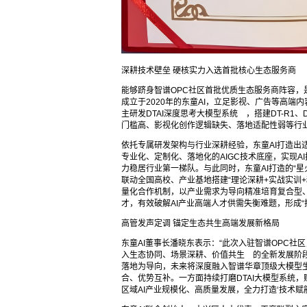
深耕技术壁垒 硬核实力入选首批核心生态服务商
能够跻身智谱OPC社区首批优质生态服务商阵容，是
成立于2020年的东童AI，立足影视、广告等高端
主研发DTAI深度思考大模型系统 ，搭建DT-R1、
门槛高、影视化创作逻辑缺失、落地适配性弱等行
依托专属研发架构与行业深耕经验，东童AI打造出
专业化、定制化、落地化的AIGC技术底座，实现A
力稳居行业第一梯队。与此同时，东童AI打造的“星
联动全国高校、产业基地搭建“理论深耕+实战实训+
量化合作机制，以产业需求为导向精准培育复合型、
才，有效破解AI产业高端人才供需失衡难题，形成“
高管发声定调 锚定生态共生高端发展新格局
东童AI董事长潘晓东表示：“此次入驻智谱OPC社
入生态协同、场景深耕、价值共生 的全新发展阶段
落地为导向，未来将深度融入智谱华章顶级大模型
合、优势互补。一方面持续打磨DTAI大模型系统
区域AI产业规模化、高质量发展，全力打造‘技术赋