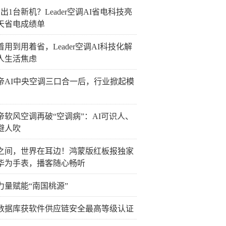
出1台新机？Leader空调AI省电科技亮
0天省电成绩单
着用到用着省，Leader空调AI科技化解
人生活焦虑
帝AI中央空调三口合一后，行业掀起模
帝软风空调再破“空调病”：AI可识人、
避人吹
之间，世界在耳边！鸿蒙版红板报独家
华为手表，播客随心畅听
力量赋能“南国桃源”
数据库获软件供应链安全最高等级认证