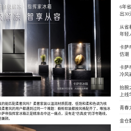
6年省
出3
从省
年轻
卡萨
仿潮
卡萨
冷风
抬腕
上线
真的能匹配柔奢风吗？柔奢家装以温润材质肌理、低饱和柔和色调为核
青春
装柔奢风的用户都遇到过同一个难题：橱柜软装都按风格配齐了，唯独冰
萨帝指挥家冰箱正是精准击中这一痛点，没有走“仿真皮”的浮夸路线，
用兼顾。
金仓