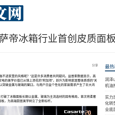
卡萨帝冰箱行业首创皮质面
分享
最热
融不进家里的风格呢？”这是许多消费者共同疑问。益普索数据显示，高
​润
家电的美学价值已从锦上添花的“附加项”，跃升为影响家居整体质感的“关
难以突破金属与玻璃的窠臼，与用户日益个性化的家装需求产生了巨大鸿
机油
，打破了冰箱面板长期以金属、玻璃为主流选材的固有格局，首次将柔奢
实力
面板，为高端厨居美学树立了全新标杆。
化转
业底