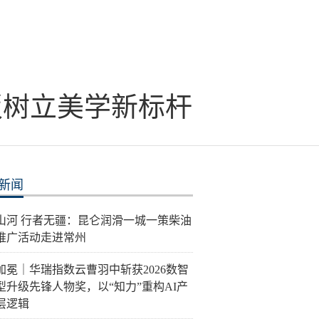
板树立美学新标杆
新闻
泽山河 行者无疆：昆仑润滑一城一策柴油
推广活动走进常州
加冕｜华瑞指数云曹羽中斩获2026数智
型升级先锋人物奖，以“知力”重构AI产
层逻辑