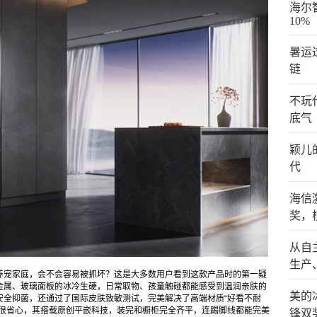
海尔
10%
暑运
链
不玩
底气
颖儿
代
海信
奖，
从自
生产
养宠家庭，会不会容易被抓坏？这是大多数用户看到这款产品时的第一疑
金属、玻璃面板的冰冷生硬，日常取物、孩童触碰都能感受到温润亲肤的
美的
安全抑菌，还通过了国际皮肤致敏测试，完美解决了高端材质“好看不耐
也很省心，其搭载原创平嵌科技，装完和橱柜完全齐平，连踢脚线都能完美
锋双