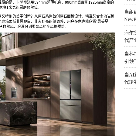
的是，卡萨帝还用594mm超薄机身、990mm宽度和1925mm高度的
数家庭1米宽的厨房预留位。
当组织
用又特别的美学创新？从原石系列首创原石面板设计，精准契合主流岩板
New
了冰箱面板非黑即白、非素即亮的单调感，用户在家也能欣赏“最美星
了从自然风、浪漫风到柔奢风的全风格覆盖。
海尔
代产
当科技
引领
当A
代I