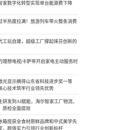
智家数字化转型实现单台能源费下降
过半热度拉满！旅游列车带火整条消费
代工玩自建，超级工厂撑起徕芬创新的
的理想电视|卡萨帝开启家电主动服务时
激光显示摘得山东省科技进步奖一等
核心技术筑牢行业领先优势
主研发到AI赋能，海尔智家工厂物流、
、质检全面提效
冰箱揽获全食材原鲜品牌和中式美学先
奖，颜值实力引领行业创新标杆