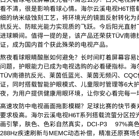
看不清，很是影响看球心情。海尔云溪电视H6T搭
细的纳米级蚀刻工艺，将环境光的镜面反射转化为
抗反光、防眩光能力实现质的飞跃。今后阳光直射
进球瞬间。值得一提的是，该产品还荣获TÜV南德
证，成为国内首个获此殊荣的电视产品。
熬夜看球眼睛酸胀如何避免？长时间盯着屏幕容易
问题，护眼能力已成为电视选购的必看硬指标。海尔
TÜV南德抗反光、莱茵低蓝光、莱茵无频闪、CQ
证，同时搭载智能护眼模式、儿童限时管理等6大
夜，为用户提供健康用眼环境，让你安心看完每一
高速攻防中电视画面拖影模糊？足球比赛的快节奏
要求极高。海尔云溪电视H6T系列搭载流萤分区控
画引擎，肤色、色彩自然真实，DCI-P3 97%
288Hz疾速刷新与MEMC动态补偿，精准还原赛