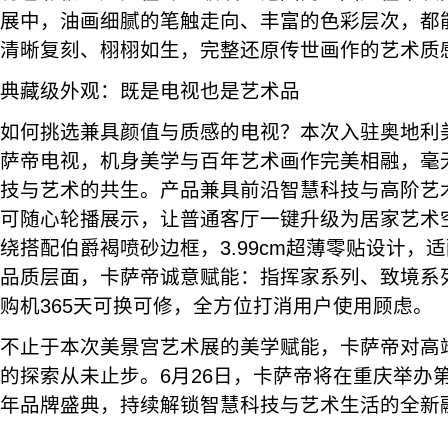
展中，油画细腻的笔触走向、丰富的色彩层次，都
清晰复刻、栩栩如生，完整还原传世画作的艺术质
典藏级外观：既是电视也是艺术品
如何挑选兼具颜值与质感的电视？本次入驻奥地利
萨帝电视，机身美学与百年艺术画作完美相融，毫
技与艺术的共生。产品兼具前沿智慧科技与高阶艺
可随心轮播展示，让普通客厅一键升级为居家艺术
绕搭配伯爵褐喷砂边框，3.99cm超薄零贴设计，
品质层面，卡萨帝诚意赋能：指挥家系列、致境系
购机365天可换可修，全方位打消用户使用顾虑。
不止于本次美景宫艺术展的美学赋能，卡萨帝对高
的探索从未止步。6月26日，卡萨帝将在重庆举办
年品牌盛典，持续解锁智慧科技与艺术生活的全新