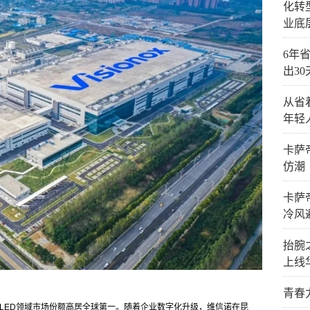
化转
业底
6年省
出3
从省
年轻
卡萨
仿潮
卡萨
冷风
抬腕
上线
青春
OLED领域市场份额高居全球第一。随着企业数字化升级，维信诺在昆