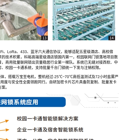
iFi、LoRa、433、蓝牙六大通信协议，能够适配五星级酒店、高校宿
厚的技术积累，科裕高端星级酒店锁国内第一，校园联网门锁落地项目数
首，商用批量联网锁出货量稳居行业第一梯队。系统已无缝对接西软、中
公租房、校园一卡通系统，支持批量千台门锁统一下发与注销权限。
，搭载万宝至电机，整机经过-25℃~70℃高低温测试及72小时盐雾严
，耐用度与安全性全面领跑同行。自研加密卡片芯片具备防复制、批量发卡
方案。