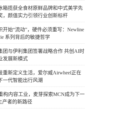
冰箱揽获全食材原鲜品牌和中式美学先
奖，颜值实力引领行业创新标杆
开始“流动”，硬件必须重写：Newline
Pie 系列背后的敏捷哲学
集团与伊利集团签署战略合作 共创AI时
业发展新模式
重新定义生活，爱尔威Airwheel正在
下一代智能出行风潮
I重构内容工业，麦芽探索MCN成为下一
P生产者的新路径