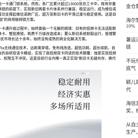
一卡通门锁系统。然而，各厂区累计超过13000张员工卡中，既有存量
金仓
换锁的前提下，实现新旧两套卡片体系并行兼容、稳定运行，成为维信诺
成功支撑起维信诺跨厂区、超万张新旧卡的平滑过渡与稳定使用。这是目
层”的商用联网锁方案。
海尔
10%
一卡通升级过程中，始终面临一个无解的困境：旧有的低频卡无法适配新
换卡、整批换锁，耗费千万级改造成本；要么新旧系统割裂运行，管理繁
困扰市场长达十余年，始终没有成熟的商业化解决方案。
暑运
链
oRa无线通信技术，远距离穿墙，免布线改造，超低功耗、超长续航，自
业独有的自研双读卡模组，实现了高低频双卡同读的技术颠覆：独家实现低频
运行、权限互不冲突。这是目前行业内唯一真正实现“新旧卡无缝共存、换代
不玩
底气
颖儿
代
海信
奖，
从自
生产