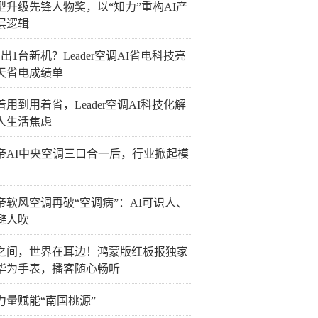
型升级先锋人物奖，以“知力”重构AI产
层逻辑
出1台新机？Leader空调AI省电科技亮
0天省电成绩单
着用到用着省，Leader空调AI科技化解
人生活焦虑
帝AI中央空调三口合一后，行业掀起模
帝软风空调再破“空调病”：AI可识人、
避人吹
之间，世界在耳边！鸿蒙版红板报独家
华为手表，播客随心畅听
力量赋能“南国桃源”