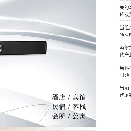
美的
锋双
当组织
New
海尔
代产
当科技
引领
当A
代I