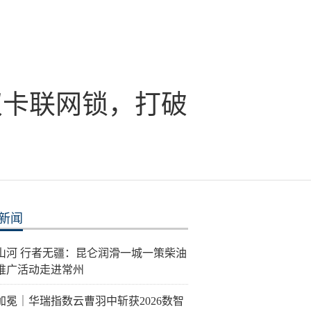
双卡联网锁，打破
新闻
泽山河 行者无疆：昆仑润滑一城一策柴油
推广活动走进常州
加冕｜华瑞指数云曹羽中斩获2026数智