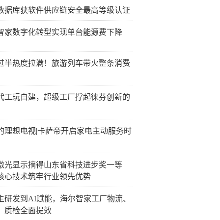
数据库获软件供应链安全最高等级认证
智家数字化转型实现单台能源费下降
过半热度拉满！旅游列车带火整条消费
代工玩自建，超级工厂撑起徕芬创新的
的理想电视|卡萨帝开启家电主动服务时
激光显示摘得山东省科技进步奖一等
核心技术筑牢行业领先优势
主研发到AI赋能，海尔智家工厂物流、
、质检全面提效