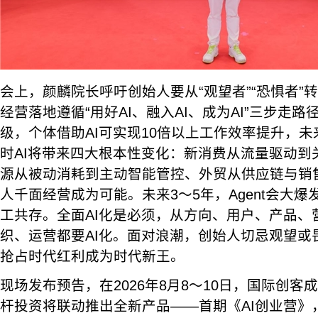
会上，颜麟院长呼吁创始人要从“观望者”“恐惧者”转
经营落地遵循“用好AI、融入AI、成为AI”三步走路
级，个体借助AI可实现10倍以上工作效率提升，未
时AI将带来四大根本性变化：新消费从流量驱动到
源从被动消耗到主动智能管控、外贸从供应链与销
人千面经营成为可能。未来3～5年，Agent会大爆发
工共存。全面AI化是必须，从方向、用户、产品、
织、运营都要AI化。面对浪潮，创始人切忌观望或
抢占时代红利成为时代新王。
现场发布预告，在2026年8月8～10日，国际创
杆投资将联动推出全新产品——首期《AI创业营》