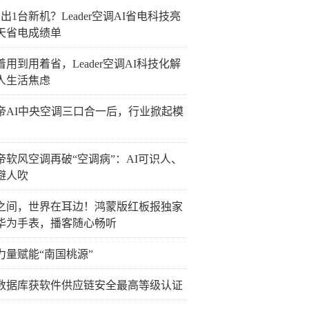
出1台新机？Leader空调AI省电科技亮
0天省电成绩单
着用到用着省，Leader空调AI科技化解
人生活焦虑
帝AI中央空调三口合一后，行业掀起模
帝软风空调再破“空调病”：AI可识人、
避人吹
之间，世界在耳边！鸿蒙版红板报独家
华为手表，播客随心畅听
力量赋能“南国桃源”
数据库获软件供应链安全最高等级认证