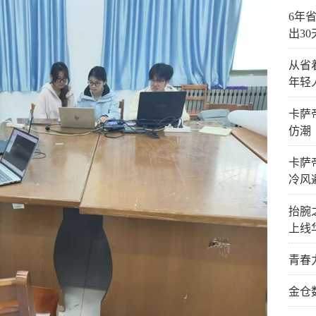
6年省
出3
从省
年轻
卡萨
仿潮
卡萨
冷风
抬腕
上线
青春
金仓