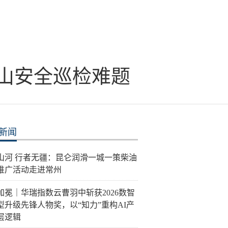
山安全巡检难题
新闻
泽山河 行者无疆：昆仑润滑一城一策柴油
推广活动走进常州
加冕｜华瑞指数云曹羽中斩获2026数智
型升级先锋人物奖，以“知力”重构AI产
层逻辑