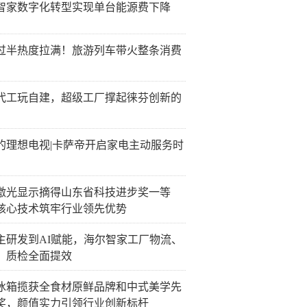
智家数字化转型实现单台能源费下降
过半热度拉满！旅游列车带火整条消费
代工玩自建，超级工厂撑起徕芬创新的
的理想电视|卡萨帝开启家电主动服务时
激光显示摘得山东省科技进步奖一等
核心技术筑牢行业领先优势
主研发到AI赋能，海尔智家工厂物流、
、质检全面提效
冰箱揽获全食材原鲜品牌和中式美学先
奖，颜值实力引领行业创新标杆