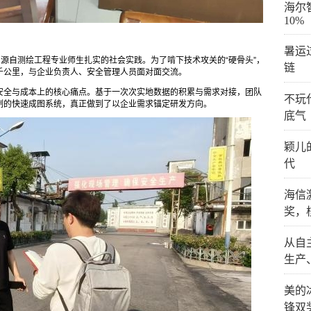
海尔
10%
暑运
目源自测绘工程专业师生扎实的社会实践。为了啃下技术攻关的“硬骨头”，
链
千公里，与企业负责人、安全管理人员面对面交流。
安全与成本上的核心痛点。基于一次次实地数据的积累与需求对接，团队
不玩
制的快速成图系统，真正做到了以企业需求锚定研发方向。
底气
颖儿
代
海信
奖，
从自
生产
美的
锋双