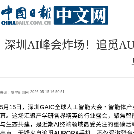
深圳AI峰会炸场！追觅AU
2026-05-15 16:50:51
来源：
咸宁新闻网
5月15日，深圳GAIC全球人工智能大会・智能体
幕。这场汇聚产学研各界精英的行业盛会，聚焦智
与生态共建，是近期AI终端领域最受关注的重磅活
亮点，无疑来自追觅AURORA手机。不仅受邀登台