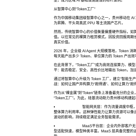
型，成为区域 AI 基础设施建设的标杆案例。
从智算中心到“Token工厂”
作为中国移动集团级智算中心之一，贵州移动在 A
为昇腾、平头哥真武 PPU 等主流国产芯片。
然而，传统智算中心的价值衡量偏重硬件指标，如
值。以往常见的裸算力租赁模式，因投资回报周期长
真实价值。
2026 年，企业级 AI Agent 大规模落地，T
每天能产出多少 Token、单位算力的 Token 产出
在此背景下，“Token工厂”成为高效连接算力、模
平：能否稳定、安全、高性价比地输出 Token，加速
通过将智算中心升级为 Token 工厂，建立“智能生
战：如何让国产异构算力“跑得通”、如何让算力“跑
作为从“裸金属”到“Token”链条上准备最充分的
“Token工厂”。为此，硅基流动助力贵州移动构
• 智能网关层：作为流量调度中枢，根据 A
整体算力利用率。这种弹性能力让算力资源可以像
波动的影响，持续稳定满足业务智能需求。
• MaaS平台层：企业内外部客户无需关注
型适配快速，模型种类丰富。MaaS 层具备完整的