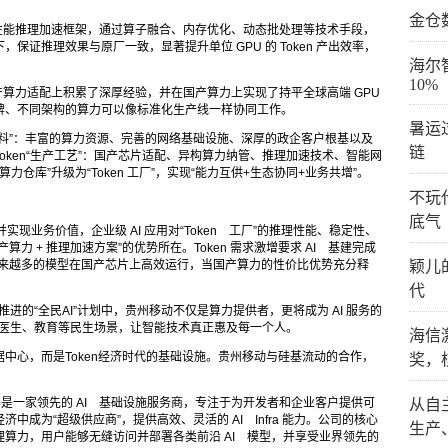
金仓
加速框架，通过算子融合、内存优化、动态批处理等技术手段，
证推理效果与原厂一致，显著提升单位 GPU 的 Token 产出效率，
海尔
10%
配上积累了深厚经验，并在国产算力上实现了持平全球高端 GPU
牌、不同架构的算力可以像标准化生产线一样协同工作。
暑运
料”：丰富的算力资源、完善的网络基础设施、深厚的政企客户根基以及
链
ken“生产工艺”：国产芯片适配、异构算力纳管、推理加速技术、智能网
力仓库”升级为“Token 工厂”，实现“能力互供+生态协同+业务共增”。
不玩
底气
实现业务价值，企业级 AI 应用对“Token 工厂”的推理性能、稳定性、
力 + 推理加速方案”的优势所在。Token 需求激增要求 AI 基建完成
当越来越多的模型在国产芯片上高效运行，当国产算力的性价比优势充分释
颖儿
。
代
推进的“全民AI”计划中，贵州移动不仅是算力提供者，更将成为 AI 服务的
家庭医生、教育等民生场景，让智能技术真正惠及每一个人。
海信
中心，而是Token经济时代的基础设施。贵州移动与硅基流动的合作，
奖，
月，是一家领先的 AI 基础设施服务商，专注于为开发者和企业客户提供可
从自
成为“超级供应商”，提供高效、灵活的 AI Infra 能力。公司的核心
生产
算力，用户能够无缝访问并部署各类前沿 AI 模型，并享受业界领先的