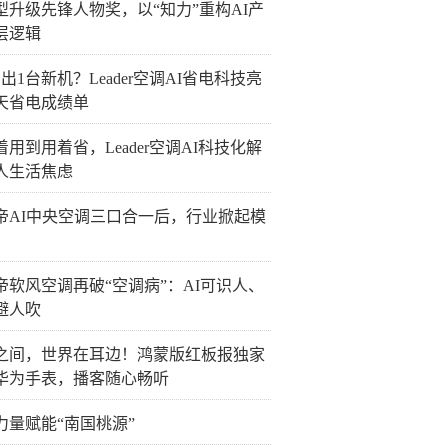
型升级先锋人物奖，以“知力”重构AI产
层逻辑
出1台新机？Leader空调AI省电科技亮
0天省电成绩单
着用到用着省，Leader空调AI科技化解
人生活焦虑
帝AI中央空调三口合一后，行业掀起模
帝软风空调再破“空调病”：AI可识人、
避人吹
之间，世界在耳边！鸿蒙版红板报独家
华为手表，播客随心畅听
力量赋能“南国桃源”