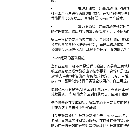
能。
• 推理加速层：硅基流动自研的高性能推理
针对国产芯片进行深度适配优化。在相同硬件条件下，保
性能提升 30% 以上，直接降低 Token 生产成本。
• 算力资源层：硅基流动在多款国产算力适
的推理效果。该层的异构算力纳管能力，让不同品
这是一次优势互补的深度融合。贵州移动拥有“原材
多年积累的属地化服务经验等；而硅基流动掌握 To
关调度以及标准化 AI 基建平台研发。双方联合将“算
Token经济的基础设施
当企业应用 AI 不再是尝鲜与验证，而是真正落地并
响应速度以及成本都提出了极高要求，这恰好是“国产算
从“算力堆砌”到“智能产出”的范式转变。同时，
放，AI 基础设施将真正实现全栈国产、自主可控
更激动人心的是将 AI 普及到千家万户。在贵州正在
分发渠道，将 AI 能力普及到普通居民，应用于
这个愿景正在变成现实。智算中心不再是孤立的数据
正在为这个未来打下坚实基础。
【关于硅基流动】硅基流动成立于 2023 年 8 
扩展、高效率的推理算力服务，在快速扩张的算力经济中
能力在于将分散的异构计算资源转化为标准化的推理