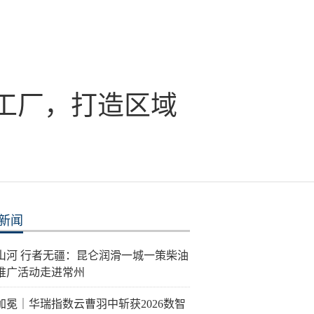
n 工厂，打造区域
新闻
泽山河 行者无疆：昆仑润滑一城一策柴油
推广活动走进常州
加冕｜华瑞指数云曹羽中斩获2026数智