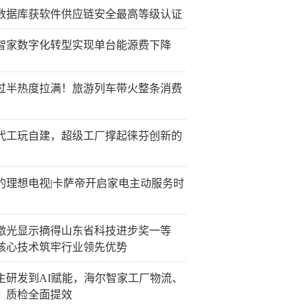
数据库获软件供应链安全最高等级认证
智家数字化转型实现单台能源费下降
过半热度拉满！旅游列车带火整条消费
代工玩自建，超级工厂撑起徕芬创新的
的理想电视|卡萨帝开启家电主动服务时
激光显示摘得山东省科技进步奖一等
核心技术筑牢行业领先优势
主研发到AI赋能，海尔智家工厂物流、
、质检全面提效