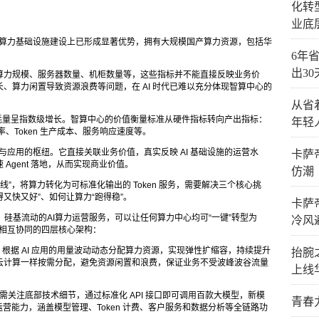
化转
业底
I 算力基础设施建设上已形成显著优势，拥有大规模国产算力资源，包括华
6年省
出3
算力规模、服务器数量、机柜数量等，这些指标并不能直接反映业务价
、算力闲置导致资源浪费等问题，在 AI 时代已难以充分体现智算中心的
从省
oken 消耗量呈指数级增长。智算中心的价值衡量标准从硬件指标转向产出指标：
年轻
效率、Token 生产成本、服务响应速度等。
型与应用的枢纽。它直接关联业务价值，真实反映 AI 基础设施的运营水
卡萨
 Agent 落地，从而实现商业价值。
仿潮
产线”，将算力转化为可标准化输出的 Token 服务，需要解决三个核心挑
得又快又好”、如何让算力“跑得稳”。
卡萨
企业，硅基流动的AI算力运营服务，可以让任何算力中心均可“一键”转型为
冷风
建起相互协同的四层核心架构：
I 应用的用量波动动态分配算力资源，实现弹性扩缩容，持续提升
抬腕
云计算一样按需分配，避免资源闲置和浪费，保证业务不受波峰波谷流量
上线
底部技术细节，通过标准化 API 接口即可调用百款大模型，新模
青春
运营能力，涵盖模型管理、Token 计费、客户服务和数据分析等全链路功