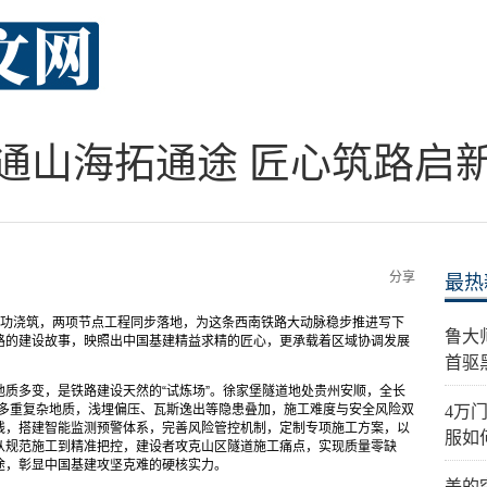
通山海拓通途 匠心筑路启
分享
最热
成功浇筑，两项节点工程同步落地，为这条西南铁路大动脉稳步推进写下
鲁大
路的建设故事，映照出中国基建精益求精的匠心，更承载着区域协调发展
首驱
质多变，是铁路建设天然的“试炼场”。徐家堡隧道地处贵州安顺，全长
等多重复杂地质，浅埋偏压、瓦斯逸出等隐患叠加，施工难度与安全风险双
4万
线，搭建智能监测预警体系，完善风险管控机制，定制专项施工方案，以
服如
从规范施工到精准把控，建设者攻克山区隧道施工痛点，实现质量零缺
途，彰显中国基建攻坚克难的硬核实力。
美的