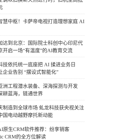
元
智慧中枢！卡萨帝电视打造理想家庭 AI
加达到北京：国际院士科创中心印尼代
京开启一场“有温度”的AI教育交流
科技依托统一底座把 AI 揉进业务日
让企业告别 “摆设式智能化”
26亚洲工程潜水装备、深海探测与开发
深耕蓝海，链通世界
庆制造到全球市场 虬龙科技获央视关注
中国电动越野摩托新动能
国AI原生CRM软件推荐：纷享销客
ntic CRM的全方位解读