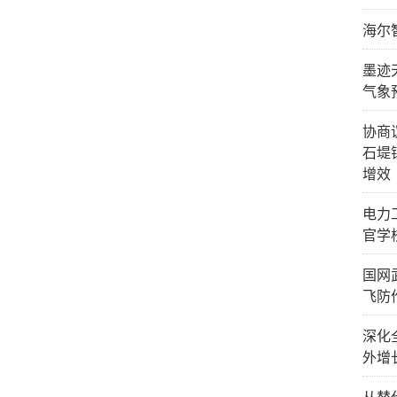
海尔
墨迹
气象
协商
石堤
增效
电力
官学
国网
飞防
深化
外增