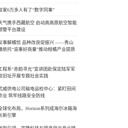
智家6万多人有了“数字同事”
天气携手西藏航空 启动高高原航空智能
预警平台建设
议事解橘忧 品种改良促振兴 ——秀山
镇依托“渝事好商量”推动柑橘产业提质
工程系“赤韵寻光”宣讲团赴保定陆军军
校旧址开展专题社会实践
武威供电公司输电运检中心：紧盯田间
作业 筑牢线路安全防线
全球化布局，Horizon系列成海尔冰箱海
长新引擎