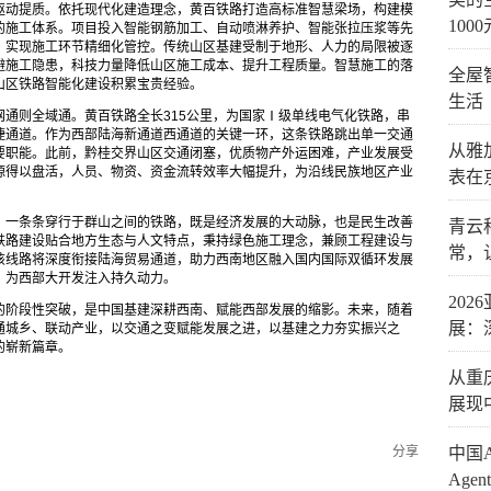
驱动提质。依托现代化建造理念，黄百铁路打造高标准智慧梁场，构建模
1000
的施工体系。项目投入智能钢筋加工、自动喷淋养护、智能张拉压浆等先
，实现施工环节精细化管控。传统山区基建受制于地形、人力的局限被逐
避施工隐患，科技力量降低山区施工成本、提升工程质量。智慧施工的落
全屋
山区铁路智能化建设积累宝贵经验。
生活
通则全域通。黄百铁路全长315公里，为国家Ⅰ级单线电气化铁路，串
捷通道。作为西部陆海新通道西通道的关键一环，这条铁路跳出单一交通
从雅
要职能。此前，黔桂交界山区交通闭塞，优质物产外运困难，产业发展受
源得以盘活，人员、物资、资金流转效率大幅提升，为沿线民族地区产业
表在
。一条条穿行于群山之间的铁路，既是经济发展的大动脉，也是民生改善
青云
铁路建设贴合地方生态与人文特点，秉持绿色施工理念，兼顾工程建设与
常，
该线路将深度衔接陆海贸易通道，助力西南地区融入国内国际双循环发展
，为西部大开发注入持久动力。
20
的阶段性突破，是中国基建深耕西南、赋能西部发展的缩影。未来，随着
展：
通城乡、联动产业，以交通之变赋能发展之进，以基建之力夯实振兴之
的崭新篇章。
从重
展现
分享
​中
Age