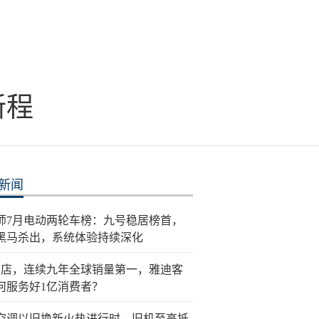
新程
新闻
师7月电动两轮车榜：九号稳居榜首，
黑马杀出，系统体验持续深化
门店，连续九年全球销量第一，雅迪客
何服务好1亿消费者？
空调以旧换新火热进行时，旧机至高抵