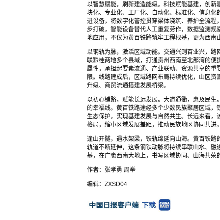
以智慧赋能，刷新建造能级。科技赋能基建，创新
块化、专业化、工厂化、自动化、标准化、信息化
进设备，将数字化管控贯穿梁体浇筑、养护全流程
步打破，智能设备替代人工重复劳作，数据监测规
地应用，不仅为黄百铁路筑牢工程根基，更为西南
以钢轨为脉，激活区域动能。交通兴则百业兴，路网
联黔桂两地多个县域，打通贵州西南至北部湾的便
属性，承担起要素流通、产业联动、资源共享的重
限。线路建成后，区域路网布局持续优化，山区资
升级、商贸流通搭建发展桥梁。
以初心铺路，赋能长远发展。大道通衢，惠及民生
的幸福线。黄百铁路途经多个少数民族聚居区域，
生态保护，实现基建发展与自然共生。长远来看，
格局，缩小区域发展差距，推动民族地区协同共进
逢山开隧，遇水架梁，铁轨绵延向山海。黄百铁路
轨道不断延伸，这条钢铁动脉将持续串联山水、融
基，在广袤西南大地上，书写区域协同、山海共荣
作者：张孝勇 周举
编辑：ZXSD04