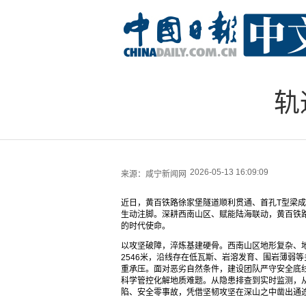
轨
2026-05-13 16:09:09
来源：
咸宁新闻网
近日，黄百铁路徐家堡隧道顺利贯通、首孔T型梁
生动注脚。深耕西南山区、赋能陆海联动，黄百铁
的时代使命。
以攻坚破障，淬炼基建硬骨。西南山区地形复杂、地
2546米，沿线存在低瓦斯、岩溶发育、围岩薄弱
重承压。面对恶劣自然条件，建设团队严守安全底
科学管控化解地质难题。从隐患排查到实时监测，
陷、安全零事故，凭借坚韧攻坚在深山之中凿出通