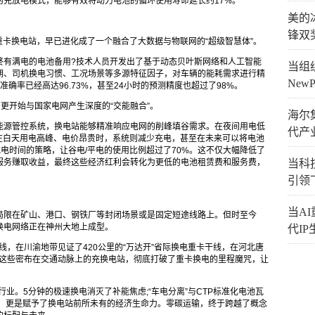
的充放电模式，能够有效将动力电池的循环使用寿命延长约17%。
美的
锋双
重卡换电站，早已进化成了一个融合了大数据与物联网的“超级智慧体”。
终有满电的电池备用?技术人员开发出了基于动态贝叶斯网络和人工智能
当组织
期、司机换电习惯、工况场景等多源特征因子，对车辆的能耗需求进行精
New
确率已经高达96.73%，甚至24小时的预测精度也超过了98%。
更开始与国家电网产生深度的“交能融合”。
海尔
能源管控系统，换电站能够精准响应电网的削峰填谷需求。在夜间用电低
代产
而在白天用电高峰、电价昂贵时，系统则减少充电，甚至在未来可以将电池
充电时间的策略，让谷电/平电的使用比例超过了70%。这不仅大幅降低了
服务赚取收益，最终这些经济红利会转化为更低的电池租赁费和服务费，
当科技
引领
当A
局限在矿山、港口、钢铁厂等封闭场景或是固定短途线路上。但时至今
换电网络正在神州大地上成型。
代I
干线，在川渝地带见证了420公里的“万达开”省际换电重卡干线，在河北唐
网。这些密布在交通动脉上的充换电站，彻底打破了重卡换电的里程魔咒，让
行业。5分钟的极速换电消灭了补能焦虑;“车电分离”与CTP标准化电池瓦
入，更是赋予了换电站前所未有的经济生命力。零碳运输，终于跨越了概念