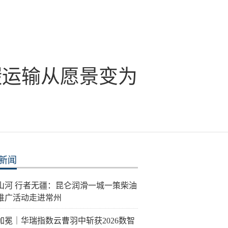
碳运输从愿景变为
新闻
泽山河 行者无疆：昆仑润滑一城一策柴油
推广活动走进常州
加冕｜华瑞指数云曹羽中斩获2026数智