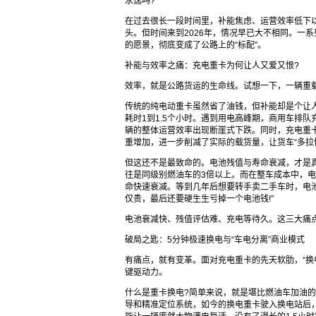
永逸吗?
在过去很长一段时间里，补能焦虑、运营效率低下
头。但时间来到2026年，情况早已大不相同。一
的愿景，彻底变成了公路上的“标配”。
补能与效率之痛：充电重卡为何让人又爱又恨?
效率，就是公路货运的生命线。试想一下，一辆重
传统的纯电动重卡虽然省了油钱，但补能却是个让人
耗时1到1.5个小时。遇到用电高峰期，商用车排
辆的整体运营效率出现断崖式下跌。同时，充电重
重增加，进一步削减了实际的载货量，让货车“多拉
但这还不是最致命的。电池残值与寿命衰减，才是真
往是同级别燃油车的3倍以上。而在整车成本中，
命快速衰减。等到几年后想要转手卖二手车时，电
仅贵，最后还要硬生生亏掉一个电池钱!”
电池衰减快、残值评估难、充电等待久。这三大痛
破局之匙：5分钟极速换电与“车电分离”商业模式
有痛点，就有变革。面对充电重卡的先天软肋，“换
键驱动力。
什么是重卡换电?简单来说，就是堪比燃油车加油
导和精准定位系统，如今的换电重卡驶入换电站后