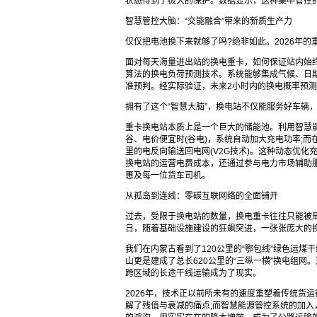
状态得到了极大的保护。数据显示，这种集中管控
智慧管控大脑：“交能融合”带来的新质生产力
仅仅把电池换下来就够了吗?绝非如此。2026年的
面对每天海量进出站的换电重卡，如何保证站内始
算法的换电负荷预测技术。系统能够集成气候、日
准预判。经实际验证，未来2小时内的换电概率预测准
拥有了这个“智慧大脑”，换电站不仅能服务好车辆，
重卡换电站本质上是一个巨大的储能池。利用智慧
谷、电价便宜时(谷电)，系统自动加大充电功率;
里的电反向输送回电网(V2G技术)。这种动态优化
换电站的运营电费成本，还通过参与电力市场辅助
惠及每一位货车司机。
从孤岛到连线：零碳互联网络的全面铺开
过去，受限于换电站的数量，换电重卡往往只能被
日，随着基础设施建设的狂飙突进，一张张庞大的
我们在内蒙古看到了120公里的“鄂包线”绿色运煤
山更是建成了总长620公里的“三纵一横”换电组
跨区域的长途干线运输成为了现实。
2026年，技术正以前所未有的速度重塑着传统货运
解了残值与衰减的痛点;而智慧能源管控系统的加