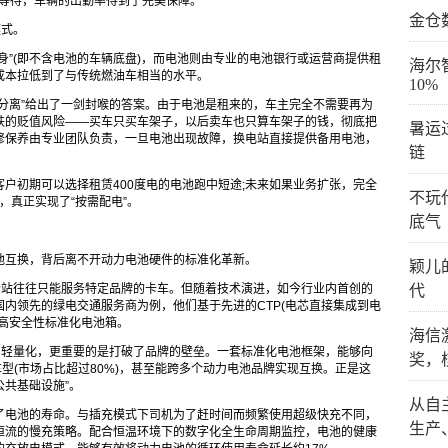
时等待，车辆的出勤率得到了完美保障。
金仓
模式。
身”(即不含电池的车辆底盘)，而电池则由专业的电池银行或运营商提供租
海尔
成本拉低到了与传统燃油车相当的水平。
10%
分离”给出了一剑封喉的答案。由于电池是租来的，车主完全不需要再为
跌的贬值风险——买车只买车架子，以后卖车也只算车架子的钱，彻底把
暑运
修保养由专业团队负责，一旦电池出现故障，换电站直接提供备用电池，
链
户初期可以选择租赁400度电的电池跑中短途;未来如果业务扩张，完全
不玩
，真正实现了“按需配电”。
底气
池互换，背后离不开动力电池硬件的标准化革新。
颖儿
个站往往只能服务特定品牌的卡车。但随着技术演进，如今行业内首创的
代
内领先的绿电交通服务商为例，他们基于先进的CTP(电芯直接集成到电
高安全性标准化电池箱。
海信
和轻量化，更重要的是打破了品牌的壁垒。一套标准化电池框架，能够向
奖，
型(市场占比超过80%)，甚至能跨多个动力电池品牌实现互换。正是这
公共基础设施”。
从自
了电池的寿命。与插充模式下司机为了赶时间而频繁使用超级快充不同，
生产
恒流的慢充策略。配合恒温环境下的数字化全生命周期监控，电池的健康