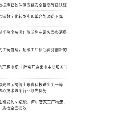
数据库获软件供应链安全最高等级认证
智家数字化转型实现单台能源费下降
过半热度拉满！旅游列车带火整条消费
代工玩自建，超级工厂撑起徕芬创新的
的理想电视|卡萨帝开启家电主动服务时
激光显示摘得山东省科技进步奖一等
核心技术筑牢行业领先优势
主研发到AI赋能，海尔智家工厂物流、
、质检全面提效