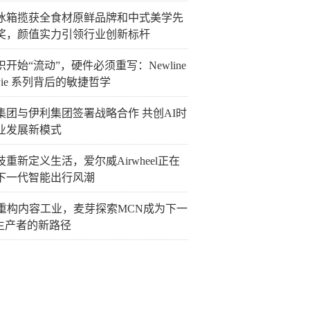
冰箱揽获全食材原鲜品牌和中式美学先
奖，颜值实力引领行业创新标杆
开始“流动”，硬件必须重写：Newline
Pie 系列背后的敏捷哲学
集团与伊利集团签署战略合作 共创AI时
业发展新模式
重新定义生活，爱尔威Airwheel正在
下一代智能出行风潮
I重构内容工业，麦芽探索MCN成为下一
P生产者的新路径