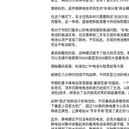
能让一辆庞然大物满电复活。没有了漫长的1.5小
更绝妙的，是伴随换电技术而生的“车电分离”商业
在这个模式下，车主在购车时只需要购买“无动力车
赁服务。这一举措，直接把新能源重卡的初始购置
而对于司机们最关心的电池残值和衰减问题，“车电
电池的衰减买单，也无需承担二手车交易时电池暴
电池从资产变成了耗材。不仅如此，日常的电池维
完全不耽误跑车。
更具前瞻性的是，这种模式赋予了极大的灵活性。客
可以无缝升级更换为600度甚至800度的大容量电池
揭秘幕后英雄：标准化CTP电池与智慧延寿方案
能够在几分钟内完成不同品牌、不同车型之间的电
早期的重卡换电站常常面临“兼容性差”的尴尬，一
后背式、顶吊式换电电池系统已经成为了主流。以国
池包)技术，研发出了业内极具优势的高能量密度、
这种“笼式”结构设计的电池包，不仅兼具高承载性
下兼容上百家主机厂、超过700款的换电重卡公告车
种高互换性，让换电站从“专车专用”变成了真正的“
此外，换电模式不仅没有损伤电池，反而大幅延长
换电站对集中收集起来的备用电池采用的是平缓、