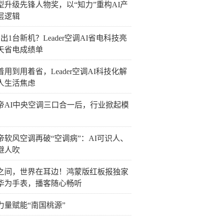
型升级先锋人物奖，以“知力”重构AI产
层逻辑
出1台新机？Leader空调AI省电科技亮
0天省电成绩单
着用到用着省，Leader空调AI科技化解
人生活焦虑
帝AI中央空调三口合一后，行业掀起模
帝软风空调再破“空调病”：AI可识人、
避人吹
之间，世界在耳边！鸿蒙版红板报独家
华为手表，播客随心畅听
力量赋能“南国桃源”