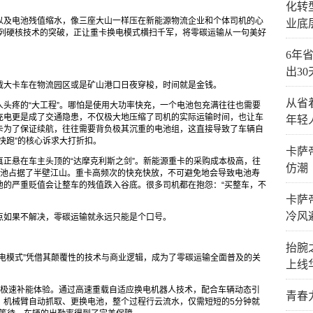
化转
以及电池残值缩水，像三座大山一样压在新能源物流企业和个体司机的心
业底
系列硬核技术的突破，正让重卡换电模式横扫千军，将零碳运输从一句美好
6年省
出3
载大卡车在物流园区或是矿山港口日夜穿梭，时间就是金钱。
从省
头疼的“大工程”。哪怕是使用大功率快充，一个电池包充满往往也需要
队充电更是成了交通隐患，不仅极大地压缩了司机的实际运输时间，也让车
年轻
卡为了保证续航，往往需要背负极其沉重的电池组，这直接导致了车辆自
快跑”的核心诉求大打折扣。
卡萨
正悬在车主头顶的“达摩克利斯之剑”。新能源重卡的采购成本极高，往
仿潮
电池占据了半壁江山。重卡高频次的快充快放，不可避免地会导致电池寿
池的严重贬值会让整车的残值跌入谷底。很多司机都在抱怨：“买整车，不
卡萨
冷风
点如果不解决，零碳运输就永远只能是个口号。
抬腕
电模式”凭借其颠覆性的技术与商业逻辑，成为了零碳运输全面普及的关
上线
的极速补能体验。通过高速重载自适应换电机器人技术，配合车辆动态引
青春
，机械臂自动抓取、更换电池，整个过程行云流水，仅需短短的5分钟就