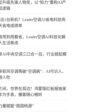
型升级先锋人物奖，以“知力”重构AI产
层逻辑
出1台新机？Leader空调AI省电科技亮
0天省电成绩单
着用到用着省，Leader空调AI科技化解
人生活焦虑
帝AI中央空调三口合一后，行业掀起模
帝软风空调再破“空调病”：AI可识人、
避人吹
之间，世界在耳边！鸿蒙版红板报独家
华为手表，播客随心畅听
力量赋能“南国桃源”