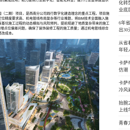
期的集成应用，助力建筑行业数字化、智能化转型，提升行业整体建造水
化转
业底
园（二期）项目，是西南分公司践行数字化建造理念的重点工程。项目施
位精度要求高、机电管线布局复杂等行业难题，将BIM技术全面融入施
6年省
深基坑施工过程的动态模拟与风险预判，提前规避了地质复杂带来的施工
预埋点位偏差问题，确保了装饰装修工程的施工质量；通过机电管线综合
出3
整改成本。
从省
年轻
卡萨
仿潮
卡萨
冷风
抬腕
上线
青春