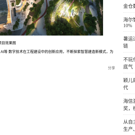
金仓
海尔
10%
暑运
项目效果图
链
、AI等 数字技术在工程建设中的创新应用，不断探索智慧建造新模式，为
）
不玩
底气
分享
颖儿
代
海信
奖，
从自
生产