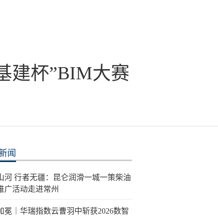
基建杯”BIM大赛
新闻
泽山河 行者无疆：昆仑润滑一城一策柴油
推广活动走进常州
加冕｜华瑞指数云曹羽中斩获2026数智