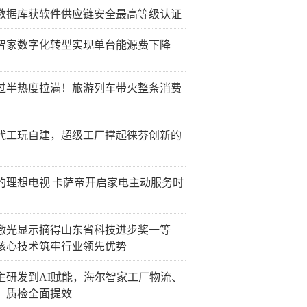
数据库获软件供应链安全最高等级认证
智家数字化转型实现单台能源费下降
过半热度拉满！旅游列车带火整条消费
代工玩自建，超级工厂撑起徕芬创新的
的理想电视|卡萨帝开启家电主动服务时
激光显示摘得山东省科技进步奖一等
核心技术筑牢行业领先优势
主研发到AI赋能，海尔智家工厂物流、
、质检全面提效