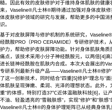
糙。因此有效的皮肤修护对于维持身体肌肤的健康
来，Vaseline®凡士林®期待通过加强对身体皮
体皮肤修护领域的研究与发展，帮助更多的中国消
识。
基于对皮肤屏障与修护机制的系统研究，Vaselin
经酰胺PRO（PRO CERAMIDE）专研修护技术
护力，帮助修护皮肤屏障功能。针对身体肌肤角质
痛点，该技术采用小分子神经酰胺元，以两倍[4]
进长链神经酰胺在肌肤内合成。本次大会展出的Vase
专研系列最新升级产品——Vaseline®凡士林®修护"
了这一创新技术，同时结合"四重[5]修护"理念与"
体肌肤呈现弹嫩、柔润、光泽的理想状态。此外，
重"的体感，特别打造37℃近体温融肤科技[6]，
不油、轻盈透亮的"雪融肤感"，实现"修护"和"肤感
Vaseline®凡士林®的身体护理矩阵已从经典身