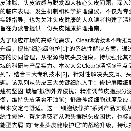
皮油腻、头皮敏感与脱发四大核心头皮问题，深入
的临床表现、发生机制和科学护理建议，不仅为专
实践指导，也为关注头皮健康的大众读者构建了清
旨在为读者提供一份头皮健康护理指南。
为了顺应市场的高端化需求，Clear®清扬®不断
升级，提出"细胞级修护[1]"的系统性解决方案，
态的协同管理，从根源构筑头皮健康，持续强化其
域的科研与产品实力。本次大会Clear®清扬®重点
列"，结合三大专利技术[2]，针对性解决头皮屑、
题。该系列从头皮三大关键细胞入手：修护屏障细胞
建构坚固"城墙"抵御外界侵扰；精准调节皮脂腺分
衡，维持头皮清爽不油腻；舒缓神经细胞过度反应
带来安定与舒适。这一"细胞级修护"系列产品实现
统性修护，帮助消费者从源头摆脱头皮困扰，也标志着C
能型去屑"向"专业头皮健康护理"的战略升级，持