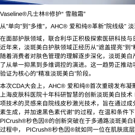
Vaseline®凡士林®修护“ 雪融霜”
从"单向"到"多维"，AHC® 爱和纯®革新"院线级"
在面部护肤领域，联合利华正积极探索医研科技与
近年来，淡斑美白护肤领域正经历从"遮盖提亮"到"
随着消费者对肤色管理的理解逐步深化，淡斑美白
了从单一抑黑到多维调控的演进。这一趋势正推动
验证为核心的"精准淡斑美白"阶段。
本次CDA大会上，AHC® 爱和纯®首次重磅发布
上海皮肤科医院十年科研智慧的创新淡斑美白技术 PI
项技术的灵感来自院线皮秒激光技术，旨在通过成
素生成，并加速黑色素代谢"的过程，在温和条件
PICrush®秒色因®的创新突破在于多通路淡斑美
过程中， PICrush®秒色因®就如同一位在肌肤