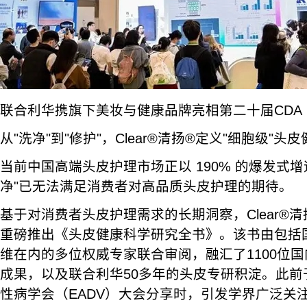
联合利华携旗下美妆与健康品牌亮相第二十届CDA
从"洗净"到"修护"，Clear®清扬®定义"细胞级"头
当前中国高端头皮护理市场正以 190% 的爆发式
净"已无法满足消费者对高品质头皮护理的期待。
基于对消费者头皮护理需求的长期洞察，Clear®清
重磅推出《头皮健康科学研究全书》。该书由包括
维在内的多位权威专家联合审阅，融汇了1100位
成果，以及联合利华50多年的头皮专研积淀。此前
性病学会（EADV）大会分享时，引发学界广泛关