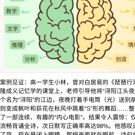
案例见证：高一学生小林，曾对白居易的《琵琶行
隆成义记忆学的课堂上，老师引导他将“浔阳江头夜
个名为“浔阳”的江边，夜晚打着手电筒（光）送别朋
则变成枫叶和荻花在秋风中跳着“S”形的舞蹈……
了一部连续、有趣的“内心电影”。结果令人震惊：
流畅背诵全诗，次日默写正确率高达98%。他感叹
了背，现在是闭上眼睛，那幅画面就在眼前，诗句