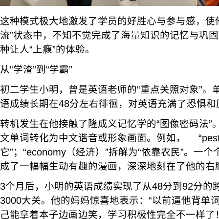
这种模式极大地激发了学员的好胜心与参与感，使
流”状态中，不知不觉完成了海量知识的记忆与巩
种让人“上瘾”的体验。
从“学渣”到“学霸”
初二学生小明，曾是英语老师的“重点关照对象”。
语成绩长期在48分左右徘徊，对英语充满了恐惧和
转机发生在他接触了隆成义记忆学的“图像密码法”
文单词转化为中文谐音或形象画面。例如， “pest
它”；“economy（经济）”拆解为“依靠农民”。
成了一幅幅生动有趣的漫画，深深地刻在了他的右
3个月后，小明的英语成绩实现了从48分到92分的
3000大关。他的妈妈惊喜地表示：“以前逼他背单
己能拿着本子边画边笑，学习积极性完全不一样了！