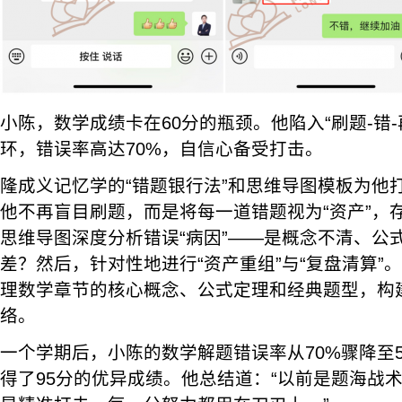
小陈，数学成绩卡在60分的瓶颈。他陷入“刷题-错-
环，错误率高达70%，自信心备受打击。
隆成义记忆学的“错题银行法”和思维导图模板为他
他不再盲目刷题，而是将每一道错题视为“资产”，存
思维导图深度分析错误“病因”——是概念不清、公
差？然后，针对性地进行“资产重组”与“复盘清算”
理数学章节的核心概念、公式定理和经典题型，构
络。
一个学期后，小陈的数学解题错误率从70%骤降至
得了95分的优异成绩。他总结道：“以前是题海战