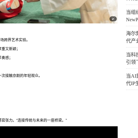
当组织
New
海尔
一场跨界艺术实验。
代产
厚重又新颖；
当科技
节奏感；
引领
当A
一次接触京剧的年轻观众。
代I
官张力。“连接传统与未来的一座桥梁。”