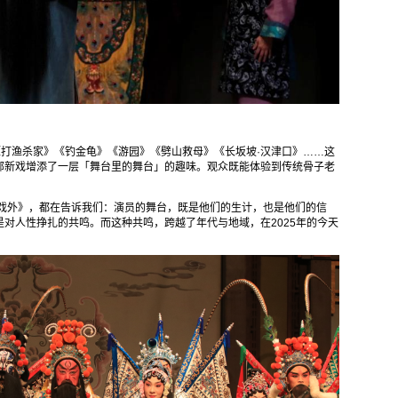
《打渔杀家》《钓金龟》《游园》《劈山救母》《长坂坡·汉津口》……这
部新戏增添了一层「舞台里的舞台」的趣味。观众既能体验到传统骨子老
里戏外》，都在告诉我们：演员的舞台，既是他们的生计，也是他们的信
对人性挣扎的共鸣。而这种共鸣，跨越了年代与地域，在2025年的今天