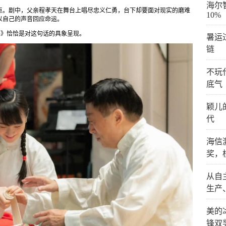
海尔
点。剧中，父亲程孝天在舞台上唱尽忠义仁勇，台下却要面对现实的磨难
10%
以自己的声音回应命运。
外》恰恰是对这句话的具象呈现。
暑运
链
不玩
底气
颖儿
代
海信
奖，
从自
生产
美的
锋双