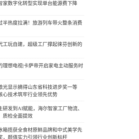
智家数字化转型实现单台能源费下降
过半热度拉满！旅游列车带火整条消费
代工玩自建，超级工厂撑起徕芬创新的
的理想电视|卡萨帝开启家电主动服务时
激光显示摘得山东省科技进步奖一等
核心技术筑牢行业领先优势
主研发到AI赋能，海尔智家工厂物流、
、质检全面提效
冰箱揽获全食材原鲜品牌和中式美学先
奖，颜值实力引领行业创新标杆