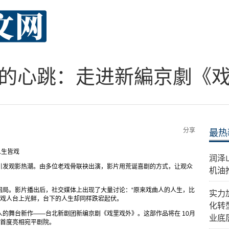
的心跳：走进新編京劇《
分享
最热
人生皆戏
​润
引发观影热潮。由多位老戏骨联袂出演，影片用荒诞喜剧的方式，让观众
机油
困局。影片播出后，社交媒体上出现了大量讨论：“原来戏曲人的人生，比
实力
唱戏人台上光鲜，台下的人生却同样跌宕起伏。
化转
的舞台新作——台北新剧团新编京剧《戏里戏外》。这部作品将在 10月
业底
，首度亮相宛平剧院。