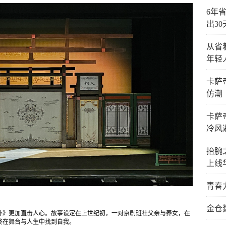
6年省
出3
从省
年轻
卡萨
仿潮
卡萨
冷风
抬腕
上线
青春
金仓
外》更加直击人心。故事设定在上世纪初，一对京剧班社父亲与养女，在
终在舞台与人生中找到自我。