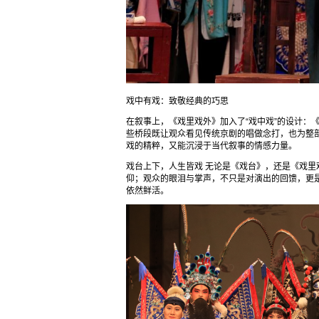
戏中有戏：致敬经典的巧思
在叙事上，《戏里戏外》加入了“戏中戏”的设计：
些桥段既让观众看见传统京剧的唱做念打，也为整
戏的精粹，又能沉浸于当代叙事的情感力量。
戏台上下，人生皆戏 无论是《戏台》，还是《戏
仰；观众的眼泪与掌声，不只是对演出的回馈，更是
依然鲜活。