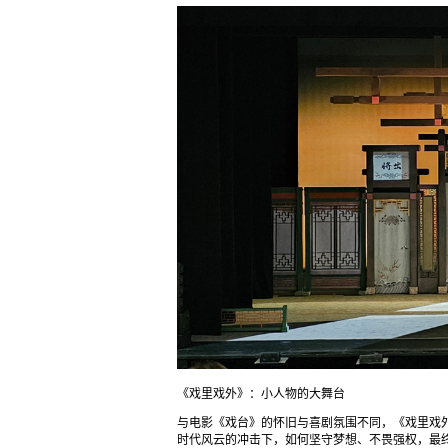
《戏里戏外》：小人物的大舞台
与电影《戏台》的怀旧与喜剧氛围不同，《戏里戏
时代风云的冲击下，如何坚守梦想、不畏强权，最