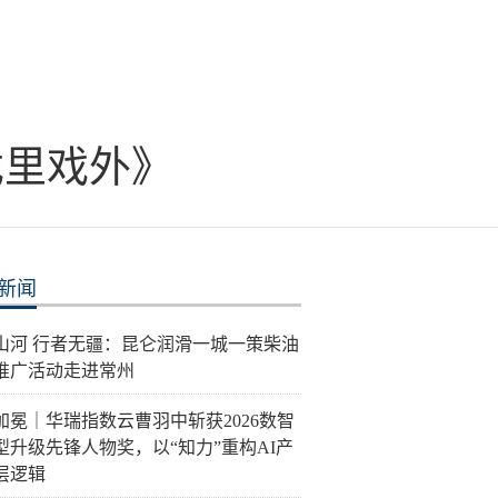
戏里戏外》
新闻
泽山河 行者无疆：昆仑润滑一城一策柴油
推广活动走进常州
加冕｜华瑞指数云曹羽中斩获2026数智
型升级先锋人物奖，以“知力”重构AI产
层逻辑