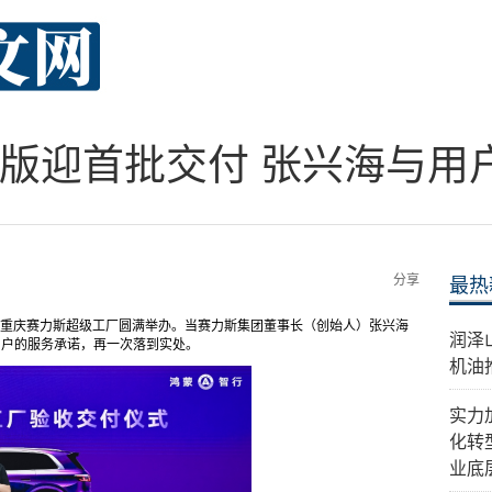
电版迎首批交付 张兴海与用
分享
最热
于重庆赛力斯超级工厂圆满举办。当赛力斯集团董事长（创始人）张兴海
​润
用户的服务承诺，再一次落到实处。
机油
实力
化转
业底