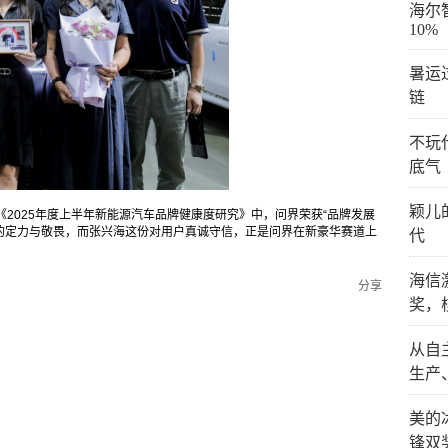
海尔
10%
暑运
链
不玩
底气
颖儿
《2025年度上半年新能源汽车品牌健康度研究》中，问界荣获“品牌发展
大的定力与敬畏，而张兴海这份对用户真诚守信，正是问界在新豪华赛道上
代
海信
分享
奖，
从自
生产
美的
锋双