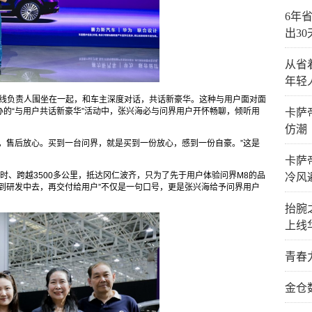
6年省
出3
从省
年轻
务线负责人围坐在一起，和车主深度对话，共话新豪华。这种与用户面对面
的“与用户共话新豪华”活动中，张兴海必与问界用户开怀畅聊，倾听用
卡萨
仿潮
，售后放心。买到一台问界，就是买到一份放心，感到一份自豪。”这是
卡萨
时、跨越3500多公里，抵达冈仁波齐，只为了先于用户体验问界M8的品
冷风
到研发中去，再交付给用户”不仅是一句口号，更是张兴海给予问界用户
抬腕
上线
青春
金仓