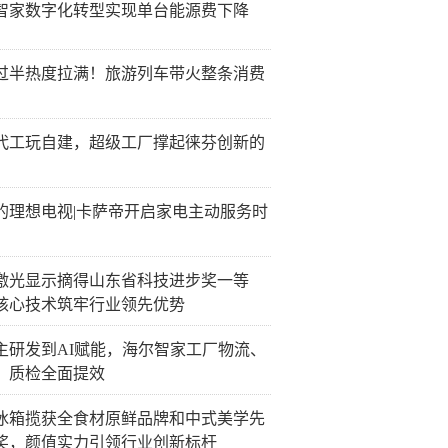
智家数字化转型实现单台能源费下降
过半热度拉满！旅游列车带火整条消费
代工玩自建，超级工厂撑起徕芬创新的
的理想电视|卡萨帝开启家电主动服务时
激光显示摘得山东省科技进步奖一等
核心技术筑牢行业领先优势
主研发到AI赋能，海尔智家工厂物流、
、质检全面提效
冰箱揽获全食材原鲜品牌和中式美学先
奖，颜值实力引领行业创新标杆