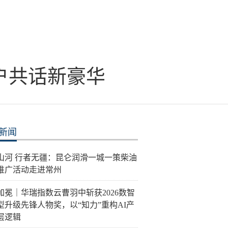
户共话新豪华
新闻
泽山河 行者无疆：昆仑润滑一城一策柴油
推广活动走进常州
加冕｜华瑞指数云曹羽中斩获2026数智
型升级先锋人物奖，以“知力”重构AI产
层逻辑