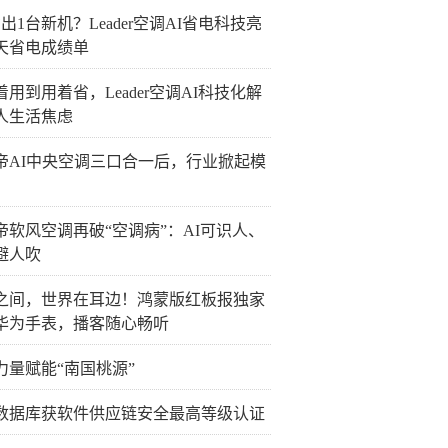
出1台新机？Leader空调AI省电科技亮
0天省电成绩单
着用到用着省，Leader空调AI科技化解
人生活焦虑
帝AI中央空调三口合一后，行业掀起模
帝软风空调再破“空调病”：AI可识人、
避人吹
之间，世界在耳边！鸿蒙版红板报独家
华为手表，播客随心畅听
力量赋能“南国桃源”
数据库获软件供应链安全最高等级认证