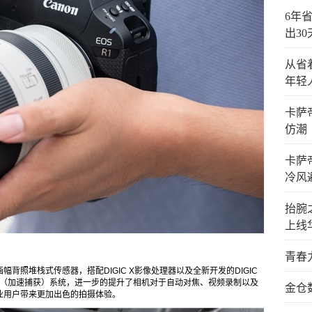
6年省
出3
从省
年轻
卡萨
仿潮
卡萨
冷风
抬腕
上线
青春
画幅背照堆栈式传感器，搭配DIGIC X影像处理器以及全新开发的DIGIC
d Capture（加速捕获）系统，进一步的提升了相机对于自动对焦、视频录制以及
金仓
业用户带来更加出色的拍摄体验。