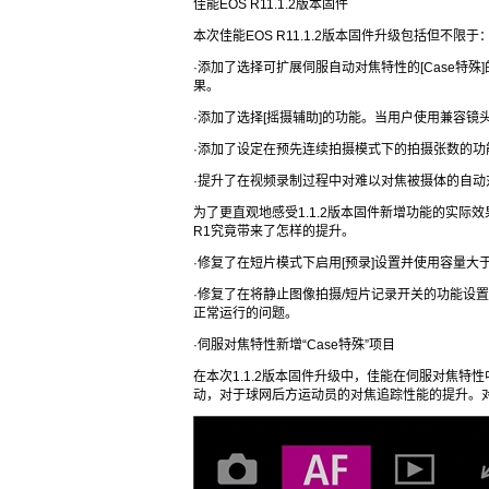
佳能EOS R11.1.2版本固件
本次佳能EOS R11.1.2版本固件升级包括但不限于
·添加了选择可扩展伺服自动对焦特性的[Case特
果。
·添加了选择[摇摄辅助]的功能。当用户使用兼容
·添加了设定在预先连续拍摄模式下的拍摄张数的功
·提升了在视频录制过程中对难以对焦被摄体的自动
为了更直观地感受1.1.2版本固件新增功能的实际
R1究竟带来了怎样的提升。
·修复了在短片模式下启用[预录]设置并使用容量大
·修复了在将静止图像拍摄/短片记录开关的功能设置为
正常运行的问题。
·伺服对焦特性新增“Case特殊”项目
在本次1.1.2版本固件升级中，佳能在伺服对焦特性
动，对于球网后方运动员的对焦追踪性能的提升。