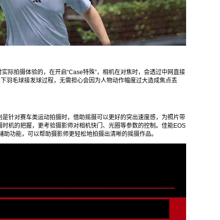
固件时实际拍摄体验的，在开启“Case特殊”，相机在对焦时，会透过中网直接
记录下羽毛球接发球过程，无需担心会因为人物动作幅度过大造成焦点丢
别是针对赛车类运动拍摄时，借助摇摄可以更好的突出速度感，为照片带
摄时机的把握，更考验摄影师对相机快门、光圈等参数的控制。佳能EOS
了摇摄辅助功能，可以帮助摄影师更轻松地拍摄出清晰的摇摄作品。