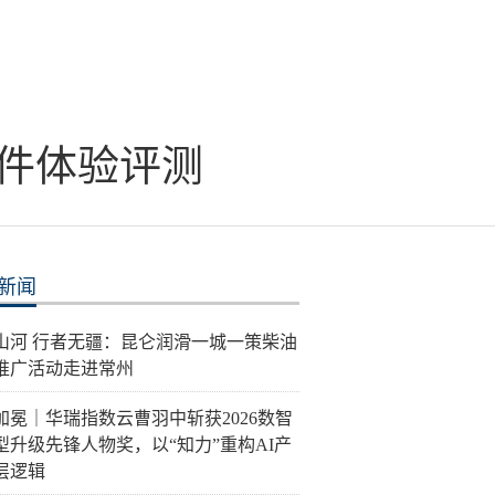
2固件体验评测
新闻
泽山河 行者无疆：昆仑润滑一城一策柴油
推广活动走进常州
加冕｜华瑞指数云曹羽中斩获2026数智
型升级先锋人物奖，以“知力”重构AI产
层逻辑