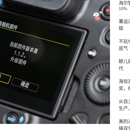
海尔
10%
暑运
链
不玩
底气
颖儿
代
海信
奖，
从自
生产
美的
锋双