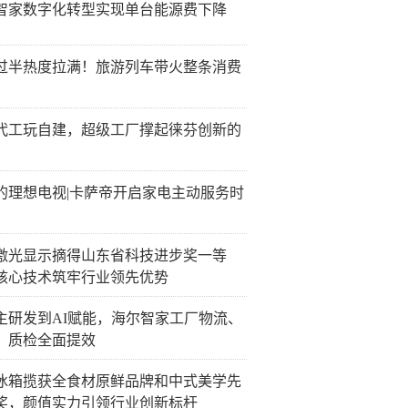
智家数字化转型实现单台能源费下降
过半热度拉满！旅游列车带火整条消费
代工玩自建，超级工厂撑起徕芬创新的
的理想电视|卡萨帝开启家电主动服务时
激光显示摘得山东省科技进步奖一等
核心技术筑牢行业领先优势
主研发到AI赋能，海尔智家工厂物流、
、质检全面提效
冰箱揽获全食材原鲜品牌和中式美学先
奖，颜值实力引领行业创新标杆