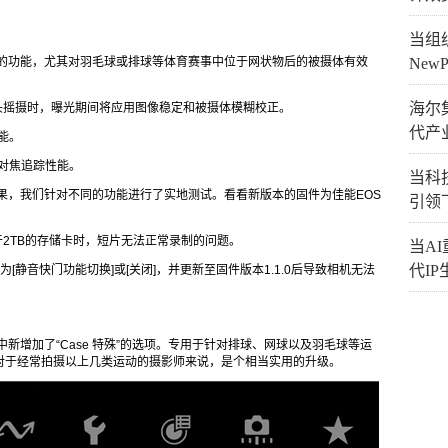
：
当组织
殊]的功能，尤其对羽毛球或排球等体育赛事中位于网状物后的被摄体有效
New
海尔
镜头摇摄时，曝光期间将应用图像稳定和被摄体模糊校正。
代产
能。
对焦追踪性能。
当科技
效果，我们针对不同的功能进行了实地测试。看看新版本的固件为佳能EOS
引领
于2TB的存储卡时，短片无法正常录制的问题。
当A
代I
[静音快门功能切换]或[关闭]，并更新至固件版本1.1.0后导致相机无法
中新增加了“Case 特殊”的选项。专用于针对排球、网球以及羽毛球等运
对于经常拍摄以上几类运动的摄影师来说，是个相当实用的升级。