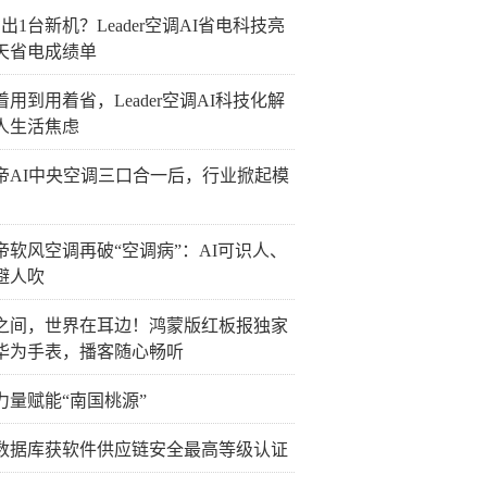
出1台新机？Leader空调AI省电科技亮
0天省电成绩单
着用到用着省，Leader空调AI科技化解
人生活焦虑
帝AI中央空调三口合一后，行业掀起模
帝软风空调再破“空调病”：AI可识人、
避人吹
之间，世界在耳边！鸿蒙版红板报独家
华为手表，播客随心畅听
力量赋能“南国桃源”
数据库获软件供应链安全最高等级认证