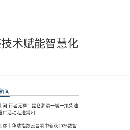
感技术赋能智慧化
新闻
泽山河 行者无疆：昆仑润滑一城一策柴油
推广活动走进常州
加冕｜华瑞指数云曹羽中斩获2026数智