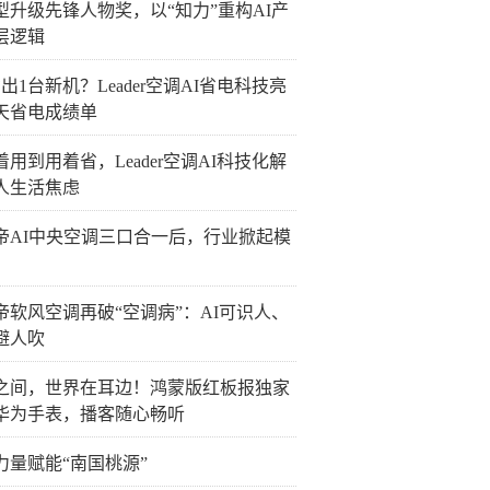
型升级先锋人物奖，以“知力”重构AI产
层逻辑
出1台新机？Leader空调AI省电科技亮
0天省电成绩单
着用到用着省，Leader空调AI科技化解
人生活焦虑
帝AI中央空调三口合一后，行业掀起模
帝软风空调再破“空调病”：AI可识人、
避人吹
之间，世界在耳边！鸿蒙版红板报独家
华为手表，播客随心畅听
力量赋能“南国桃源”