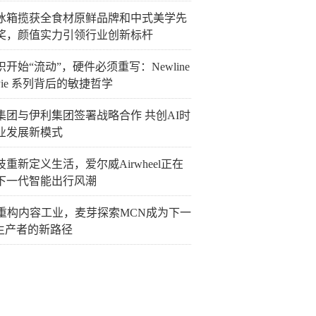
冰箱揽获全食材原鲜品牌和中式美学先
奖，颜值实力引领行业创新标杆
开始“流动”，硬件必须重写：Newline
Pie 系列背后的敏捷哲学
集团与伊利集团签署战略合作 共创AI时
业发展新模式
重新定义生活，爱尔威Airwheel正在
下一代智能出行风潮
I重构内容工业，麦芽探索MCN成为下一
P生产者的新路径