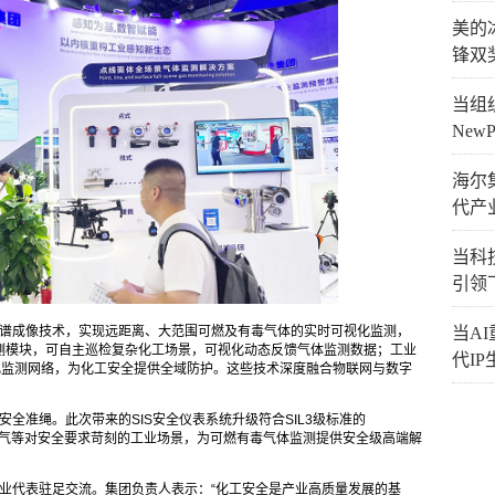
美的
锋双
当组织
New
海尔
代产
当科技
引领
当A
谱成像技术，实现远距离、大范围可燃及有毒气体的实时可视化监测，
测模块，可自主巡检复杂化工场景，可视化动态反馈气体监测数据；工业
代I
化监测网络，为化工安全提供全域防护。这些技术深度融合物联网与数字
全准绳。此次带来的SIS安全仪表系统升级符合SIL3级标准的
天然气等对安全要求苛刻的工业场景，为可燃有毒气体监测提供安全级高端解
业代表驻足交流。集团负责人表示：“化工安全是产业高质量发展的基