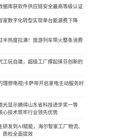
数据库获软件供应链安全最高等级认证
智家数字化转型实现单台能源费下降
过半热度拉满！旅游列车带火整条消费
代工玩自建，超级工厂撑起徕芬创新的
的理想电视|卡萨帝开启家电主动服务时
激光显示摘得山东省科技进步奖一等
核心技术筑牢行业领先优势
主研发到AI赋能，海尔智家工厂物流、
、质检全面提效