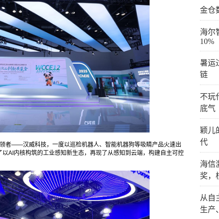
金仓
海尔
10%
暑运
链
不玩
底气
颖儿
代
领者——汉威科技，一度以巡检机器人、智能机器狗等吸睛产品火速出
以AI内核构筑的工业感知新生态，再现了从感知到云端，构建自主可控
海信
奖，
从自
生产