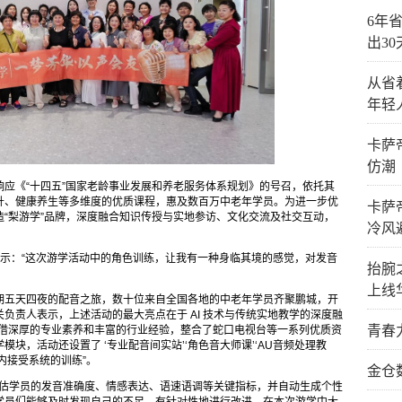
6年省
出3
从省
年轻
卡萨
仿潮
应《“十四五”国家老龄事业发展和养老服务体系规划》的号召，依托其
升、健康养生等多维度的优质课程，惠及数百万中老年学员。为进一步优
卡萨
“梨游学”品牌，深度融合知识传授与实地参访、文化交流及社交互动，
冷风
示：“这次游学活动中的角色训练，让我有一种身临其境的感觉，对发音
抬腕
上线
期五天四夜的配音之旅，数十位来自全国各地的中老年学员齐聚鹏城，开
负责人表示，上述活动的最大亮点在于 AI 技术与传统实地教学的深度融
青春
凭借深厚的专业素养和丰富的行业经验，整合了蛇口电视台等一系列优质资
块，活动还设置了 ‘专业配音间实站’‘角色音大师课’‘AU音频处理教
内接受系统的训练”。
金仓
时评估学员的发音准确度、情感表达、语速语调等关键指标，并自动生成个性