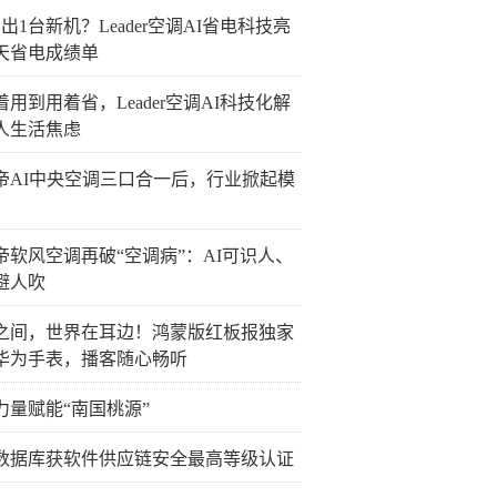
出1台新机？Leader空调AI省电科技亮
0天省电成绩单
着用到用着省，Leader空调AI科技化解
人生活焦虑
帝AI中央空调三口合一后，行业掀起模
帝软风空调再破“空调病”：AI可识人、
避人吹
之间，世界在耳边！鸿蒙版红板报独家
华为手表，播客随心畅听
力量赋能“南国桃源”
数据库获软件供应链安全最高等级认证