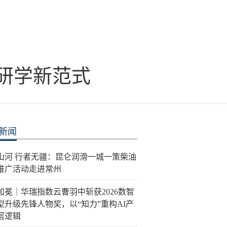
发研学新范式
新闻
泽山河 行者无疆：昆仑润滑一城一策柴油
推广活动走进常州
加冕｜华瑞指数云曹羽中斩获2026数智
型升级先锋人物奖，以“知力”重构AI产
层逻辑