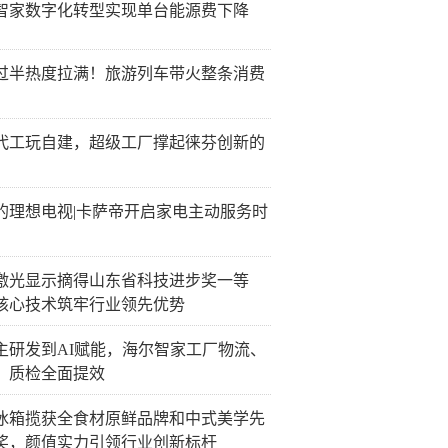
智家数字化转型实现单台能源费下降
过半热度拉满！旅游列车带火整条消费
代工玩自建，超级工厂撑起徕芬创新的
的理想电视|卡萨帝开启家电主动服务时
激光显示摘得山东省科技进步奖一等
核心技术筑牢行业领先优势
主研发到AI赋能，海尔智家工厂物流、
、质检全面提效
冰箱揽获全食材原鲜品牌和中式美学先
奖，颜值实力引领行业创新标杆