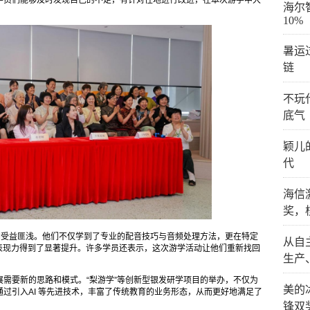
学员们能够及时发现自己的不足，有针对性地进行改进，在本次游学中大
海尔
10%
暑运
链
不玩
底气
颖儿
代
海信
奖，
们受益匪浅。他们不仅学到了专业的配音技巧与音频处理方法，更在特定
从自
表现力得到了显著提升。许多学员还表示，这次游学活动让他们重新找回
生产
。
需要新的思路和模式。“梨游学”等创新型银发研学项目的举办，不仅为
美的
过引入AI 等先进技术，丰富了传统教育的业务形态，从而更好地满足了
锋双