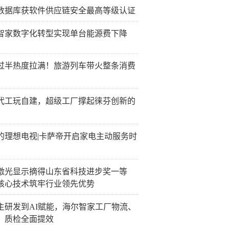
数据库获软件供应链安全最高等级认证
智家数字化转型实现单台能源费下降
过半热度拉满！旅游列车带火整条消费
代工玩自建，超级工厂撑起徕芬创新的
的理想电视|卡萨帝开启家电主动服务时
激光显示摘得山东省科技进步奖一等
核心技术筑牢行业领先优势
主研发到AI赋能，海尔智家工厂物流、
、质检全面提效