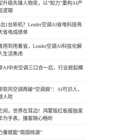
型升级先锋人物奖，以“知力”重构AI产
层逻辑
出1台新机？Leader空调AI省电科技亮
0天省电成绩单
着用到用着省，Leader空调AI科技化解
人生活焦虑
帝AI中央空调三口合一后，行业掀起模
帝软风空调再破“空调病”：AI可识人、
避人吹
之间，世界在耳边！鸿蒙版红板报独家
华为手表，播客随心畅听
力量赋能“南国桃源”