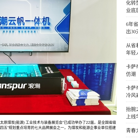
化转
业底
6年省
出3
从省
年轻
卡萨
仿潮
卡萨
冷风
抬腕
上线
太原煤炭(能源) 工业技术与装备展览会”已成功举办了22届，是全国省级
十四五”规划重点培育的七大品牌展会之一，为煤炭和能源企事业单位搭建
青春