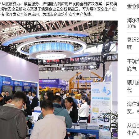
供从底层算力、模型服务、推理能力到应用开发的全栈解决方案，实现模
金仓
。煤炭安全云解决方案基于浪潮企业云全栈智能云，可为煤矿安全生产全
定制化开发安全管理应用，为煤炭企业筑牢安全生产防线。
海尔
10%
暑运
链
不玩
底气
颖儿
代
海信
奖，
从自
生产