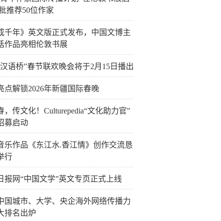
首批推荐50位作家
成千年》英文版正式发布，中国文博主
话作品亮相伦敦书展
6“汉语桥”春节联欢晚会将于2月15日播出
亮点解锁2026年新疆国际春晚
，传文化！Culturepedia“文化助力官”
招募启动
音乐作品《东江水.香江情》创作交流恳
举行
日报网“中国文学”英文专页正式上线
25中国城市、大学、央企海外网络传播力
大排名出炉