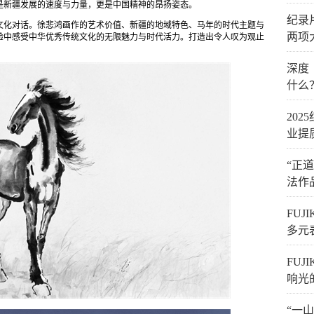
是新疆发展的速度与力量，更是中国精神的昂扬姿态。
纪录
文化对话。徐悲鸿画作的艺术价值、新疆的地域特色、马年的时代主题与
两项
验中感受中华优秀传统文化的无限魅力与时代活力。打造出令人叹为观止
深度
什么
20
业提
“正
法作
FUJ
多元
FUJ
响光
“一