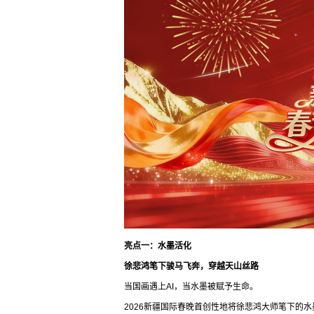
亮点一：水墨活化
徐悲鸿笔下骏马飞奔，穿越天山丝路
当国画遇上AI，当水墨被赋予生命。
2026新疆国际春晚首创性地将徐悲鸿大师笔下的水