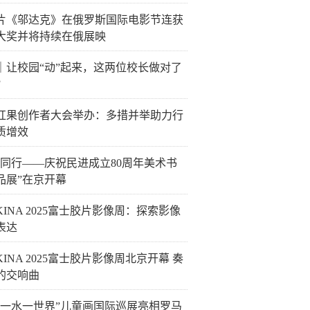
片《邬达克》在俄罗斯国际电影节连获
大奖并将持续在俄展映
｜让校园“动”起来，这两位校长做对了
？
25红果创作者大会举办：多措并举助力行
质增效
道同行——庆祝民进成立80周年美术书
品展”在京开幕
IKINA 2025富士胶片影像周：探索影像
表达
IKINA 2025富士胶片影像周北京开幕 奏
的交响曲
山一水一世界”儿童画国际巡展亮相罗马