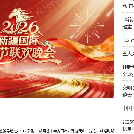
动 
《器
题童
202
五大
迎新春
全球
交响
谈会
中国
20
榜单
墨骏马通过AICG“活化”，从画卷中奔腾而出，穿越天山、昆仑、丝路时渐