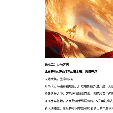
亮点二：万马奔腾
冰雪天地X汗血宝马X骑士舞，震撼开场
天地大美，生命共鸣。
开场《万马踏春福启新元》以电影级外景开启：天
极致冬景之中，万马奔腾踏雪而来。各民族青年闪
汗血宝马基地，各民族骑手纵横驰骋，5岁萌娃小
转入演播室，著名舞者阿尔曼和80名骑士舞气势磅