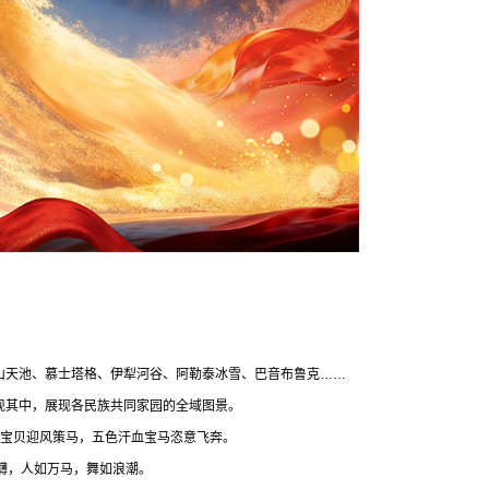
山天池、慕士塔格、伊犁河谷、阿勒泰冰雪、巴音布鲁克……
现其中，展现各民族共同家园的全域图景。
麦宝贝迎风策马，五色汗血宝马恣意飞奔。
礴，人如万马，舞如浪潮。