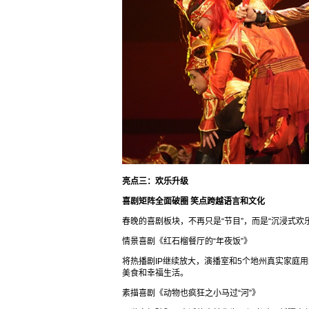
亮点三：欢乐升级
喜剧矩阵全面破圈 笑点跨越语言和文化
春晚的喜剧板块，不再只是“节目”，而是“沉浸式欢
情景喜剧《红石榴餐厅的“年夜饭”》
将热播剧IP继续放大，演播室和5个地州真实家庭
美食和幸福生活。
素描喜剧《动物也疯狂之小马过“河”》