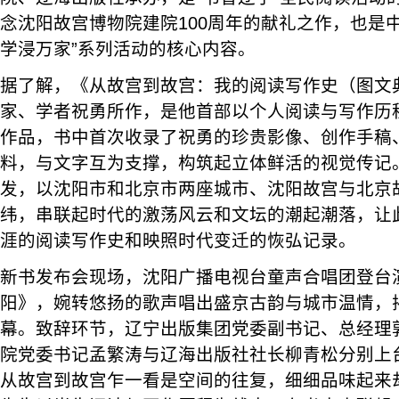
念沈阳故宫博物院建院100周年的献礼之作，也是
学浸万家”系列活动的核心内容。
据了解，《从故宫到故宫：我的阅读写作史（图文
家、学者祝勇所作，是他首部以个人阅读与写作历
作品，书中首次收录了祝勇的珍贵影像、创作手稿
料，与文字互为支撑，构筑起立体鲜活的视觉传记
发，以沈阳市和北京市两座城市、沈阳故宫与北京
纬，串联起时代的激荡风云和文坛的潮起潮落，让
涯的阅读写作史和映照时代变迁的恢弘记录。
新书发布会现场，沈阳广播电视台童声合唱团登台
阳》，婉转悠扬的歌声唱出盛京古韵与城市温情，
幕。致辞环节，辽宁出版集团党委副书记、总经理
院党委书记孟繁涛与辽海出版社社长柳青松分别上
从故宫到故宫乍一看是空间的往复，细细品味起来