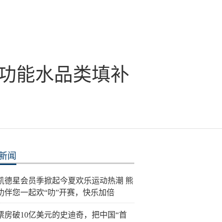
功能水品类填补
新闻
26凯德星会员季掀起今夏欢乐运动热潮 熊
叻伴您一起欢“叻”开赛，快乐加倍
票房破10亿美元的史迪奇，把中国“首