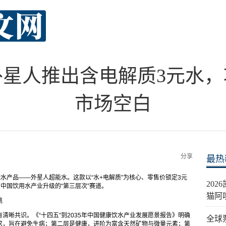
外星人推出含电解质3元水，
市场空白
分享
最热
水产品——外星人超能水。这款以“水+电解质”为核心、零售价锁定3元
20
中国饮用水产业升级的“第三层次”赛道。
猫阿
跳
清晰共识。《“十四五”到2035年中国健康饮水产业发展愿景报告》明确
全球
求，旨在避免生病；第二层是健康，进阶为富含天然矿物与微量元素；第