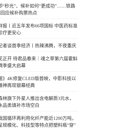
即“秒光”、候补如何“更成功”……铁路
06回应候补购票热点
鲜报丨近五年发布66项国标 中医药标准
诊疗更安心
记者谈首季经济丨热辣沸腾，不夜重庆
花正开 待君品春来｜魂之草第六届霍斛
摘季盛大启幕
馆》4K修复CLED版首映，中影科技以
精神再现银幕经典
森林旗下外星人推出含电解质3元水，
水品类填补市场空白
我国循环再利用化纤产能近1200万吨，
呈规模化、科技型等特点把塑料瓶“穿”