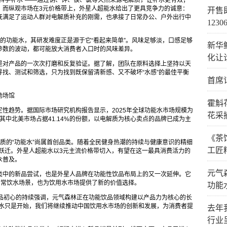
科学补水”——通过钠、钾、镁、氯等天然来源电解质，让补水更有效；
。而纵观市场在3元价格带上，外星人超能水给出了更具竞争力的诚意：
开售
度，既满足了运动人群对电解质补充的刚需，也承接了日常办公、户外出行中
123
的功能水，其研发难度正是源于它“看起来简单”。风味足够淡，口感足够
新华
参数的波动，都可能放大消费者入口时的风味差异。
化让
是对产品的一次次打磨和反复验证。据了解，团队在原料选择上坚持以天
找、测试和筛选，只为找到既保留清新感、又不破坏“水感”的最佳平衡
首席
动场馆
霍斛
性趋势。据国际市场研究机构报告显示，2025年全球功能水市场规模为
花采
美元。其中北美市场占据41.14%的份额，以电解质为核心卖点的品牌已成为主
《茶
质的“功能水”尚属首创品类。随着全民健身热潮的持续与健康意识的精细
工匠
水”跃迁。外星人超能水以3元主流价格带切入，有望在这一最具消费活力的
众普及。
元气
类中的新品尝试，也是外星人品牌在功能性饮品布局上的又一次延伸。它
日常饮水场景，也为饮用水市场提供了新的价值选择。
功能
对产品初心的持续强调，元气森林正在功能饮品领域构建以产品力为核心的长
能水只是开始，我们将继续推动中国饮用水市场的创新和发展，为消费者提
去年
行业