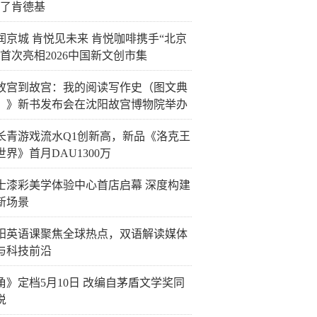
给了肯德基
润京城 肯悦见未来 肯悦咖啡携手“北京
”首次亮相2026中国新文创市集
故宫到故宫：我的阅读写作史（图文典
）》新书发布会在沈阳故宫博物院举办
长青游戏流水Q1创新高，新品《洛克王
世界》首月DAU1300万
士漆彩美学体验中心首店启幕 深度构建
新场景
阳英语课聚焦全球热点，双语解读媒体
与科技前沿
角》定档5月10日 改编自茅盾文学奖同
说