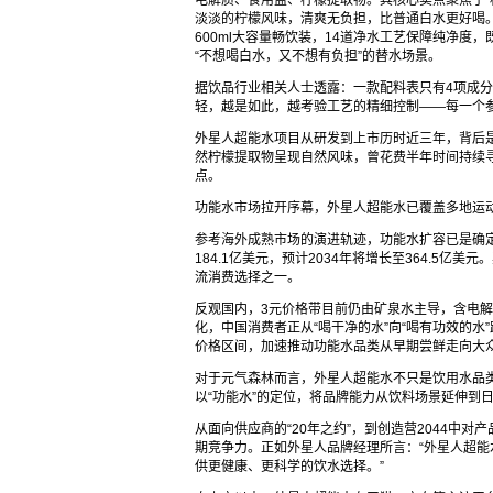
电解质、食用盐、柠檬提取物。其核心卖点聚焦于“
淡淡的柠檬风味，清爽无负担，比普通白水更好喝
600ml大容量畅饮装，14道净水工艺保障纯净
“不想喝白水，又不想有负担”的替水场景。
据饮品行业相关人士透露：一款配料表只有4项成分
轻，越是如此，越考验工艺的精细控制——每一个
外星人超能水项目从研发到上市历时近三年，背后
然柠檬提取物呈现自然风味，曾花费半年时间持续寻
点。
功能水市场拉开序幕，外星人超能水已覆盖多地运
参考海外成熟市场的演进轨迹，功能水扩容已是确定
184.1亿美元，预计2034年将增长至364.5亿
流消费选择之一。
反观国内，3元价格带目前仍由矿泉水主导，含电解
化，中国消费者正从“喝干净的水”向“喝有功效的
价格区间，加速推动功能水品类从早期尝鲜走向大
对于元气森林而言，外星人超能水不只是饮用水品
以“功能水”的定位，将品牌能力从饮料场景延伸到
从面向供应商的“20年之约”，到创造营2044中
期竞争力。正如外星人品牌经理所言：“外星人超
供更健康、更科学的饮水选择。”