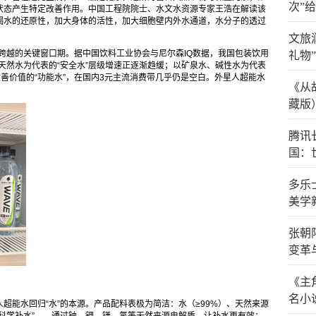
次”
状态产生特定改善作用。中国工程院院士、水文水资源专家王浩在解读该
大喝水的还原性，加大身体的活性，加大细胞壁内外水通道，水分子的透过
文旅
”跨越的关键窗口期。据中国饮料工业协会与尼尔森IQ数据，我国包装饮用
礼物
、天然水为代表的“安全水”层级增速正逐渐趋缓；以矿泉水、碱性水为代表
改善价值的“功能水”，在国内3元主流消费带几乎仍是空白。外星人超能水
《从
藏版
腾讯
国：
多乐
美学
张朝
变革
《主
名小
超能水回归“水”的本源。产品配料表极为简洁：水（≥99%）、天然来源